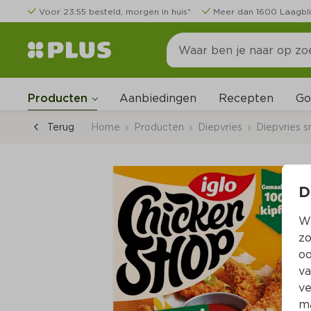
Voor 23:55 besteld, morgen in huis*
Meer dan 1600 Laagbli
Go
Producten
Aanbiedingen
Recepten
Terug
Home
Producten
Diepvries
Diepvries s
D
Wi
zo
oo
va
ve
ma