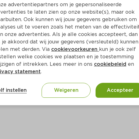
Bewaar i
Toevoegen
ze advertentiepartners om je gepersonaliseerde
vertenties te laten zien op onze website(s), maar ook
arbuiten. Ook kunnen wij jouw gegevens gebruiken om
alyses uit te voeren zoals het meten van de effectivitei
n onze advertenties. Als je alle cookies accepteert, dan
 je akkoord dat wij jouw gegevens (versleuteld) kunnen
len met derden. Via
cookievoorkeuren
kun je ook zelf
stellen welke cookies we plaatsen en je toestemming
jzigen of intrekken. Lees meer in ons
cookiebeleid
en
ivacy statement
.
ct
lf instellen
Weigeren
Accepteer