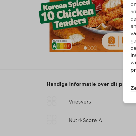
on
ad
da
an
va
ga
de
in
wi
pr
Handige informatie over dit produ
Ze
Vriesvers
Nutri-Score A