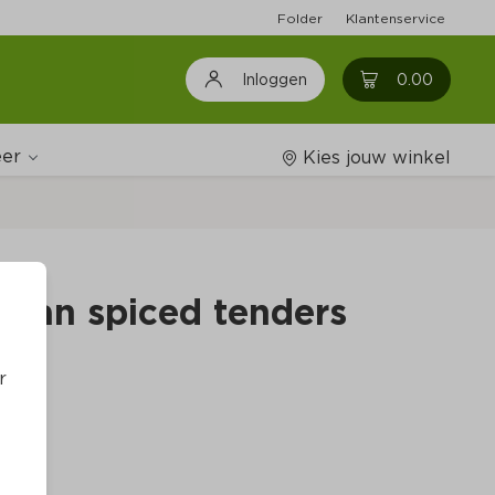
Folder
Klantenservice
0
0.00
Inloggen
er
Kies jouw winkel
Wijnshop
rean spiced tenders
Boodschappenlijstjes
r