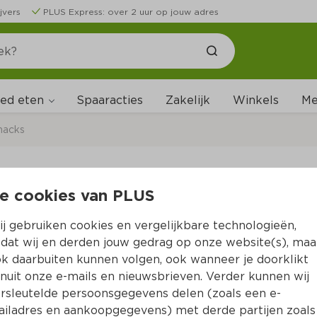
jvers
PLUS Express: over 2 uur op jouw adres
ed eten
Me
Spaaracties
Zakelijk
Winkels
nacks
e cookies van PLUS
Iglo Chicken shop Ko
j gebruiken cookies en vergelijkbare technologieën,
Per Doos 300 g  (per kilo €19.97)
dat wij en derden jouw gedrag op onze website(s), maa
k daarbuiten kunnen volgen, ook wanneer je doorklikt
5.
99
nuit onze e-mails en nieuwsbrieven. Verder kunnen wij
rsleutelde persoonsgegevens delen (zoals een e-
iladres en aankoopgegevens) met derde partijen zoals