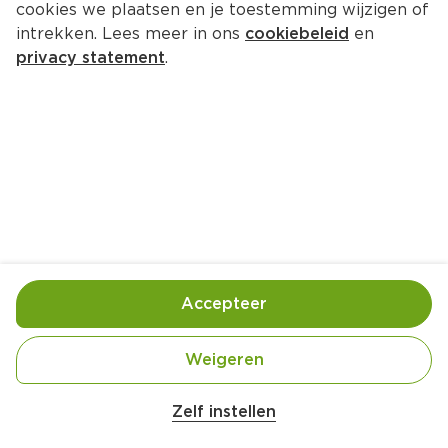
cookies we plaatsen en je toestemming wijzigen of
Illy Capsules intenso lungo
intrekken. Lees meer in ons
cookiebeleid
en
Per Doos 10 st  (per stuks 
€0.55
)
privacy statement
.
25 % korting
4.
12
5.49
Toevoegen
Bewaar in je lijstje
Accepteer
Actie:
Alle Illy Koffie
Weigeren
Geldig van woensdag 5 augustus tot en met 
dinsdag 11 augustus
Zelf instellen