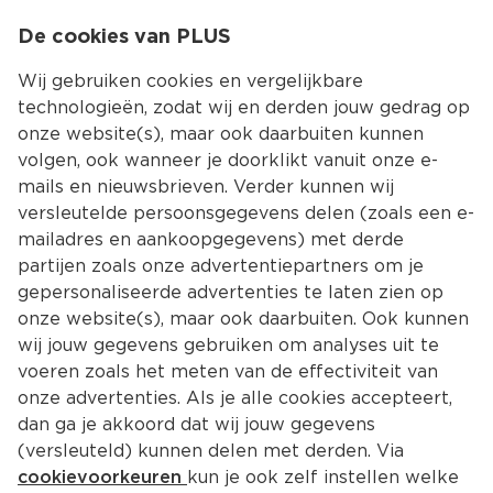
0
De cookies van PLUS
0.00
MENU
Wij gebruiken cookies en vergelijkbare
technologieën, zodat wij en derden jouw gedrag op
onze website(s), maar ook daarbuiten kunnen
Kies jouw winke
volgen, ook wanneer je doorklikt vanuit onze e-
Terug
Producten
mails en nieuwsbrieven. Verder kunnen wij
versleutelde persoonsgegevens delen (zoals een e-
mailadres en aankoopgegevens) met derde
partijen zoals onze advertentiepartners om je
gepersonaliseerde advertenties te laten zien op
onze website(s), maar ook daarbuiten. Ook kunnen
wij jouw gegevens gebruiken om analyses uit te
voeren zoals het meten van de effectiviteit van
onze advertenties. Als je alle cookies accepteert,
dan ga je akkoord dat wij jouw gegevens
(versleuteld) kunnen delen met derden. Via
cookievoorkeuren
kun je ook zelf instellen welke