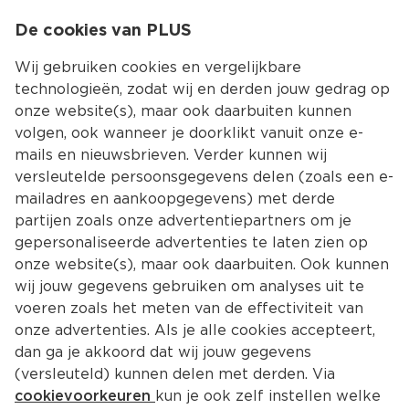
0
De cookies van PLUS
0.00
MENU
Wij gebruiken cookies en vergelijkbare
technologieën, zodat wij en derden jouw gedrag op
onze website(s), maar ook daarbuiten kunnen
Kies jouw winke
volgen, ook wanneer je doorklikt vanuit onze e-
Terug
Producten
mails en nieuwsbrieven. Verder kunnen wij
versleutelde persoonsgegevens delen (zoals een e-
mailadres en aankoopgegevens) met derde
partijen zoals onze advertentiepartners om je
gepersonaliseerde advertenties te laten zien op
onze website(s), maar ook daarbuiten. Ook kunnen
wij jouw gegevens gebruiken om analyses uit te
voeren zoals het meten van de effectiviteit van
onze advertenties. Als je alle cookies accepteert,
dan ga je akkoord dat wij jouw gegevens
(versleuteld) kunnen delen met derden. Via
cookievoorkeuren
kun je ook zelf instellen welke