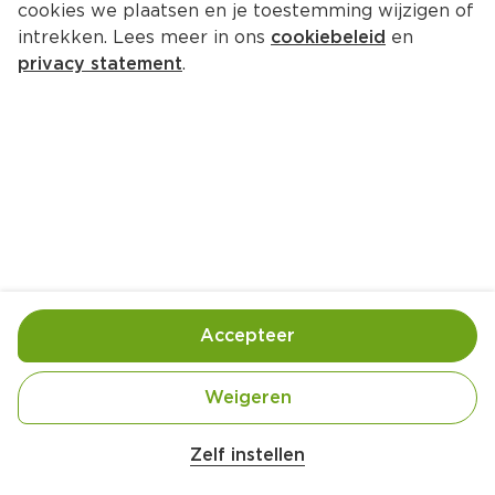
cookies we plaatsen en je toestemming wijzigen of
John West Tonijnstukken 
intrekken. Lees meer in ons
cookiebeleid
en
zonnebloem MSC 3p
privacy statement
.
Per Blik 435 g  (per kilo €18.37)
7.
99
Toevoegen
Bewaar in je lijstje
Accepteer
Handige informatie over dit product
Weigeren
MSC
Zelf instellen