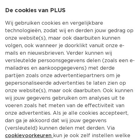
0
De cookies van PLUS
0.00
MENU
Wij gebruiken cookies en vergelijkbare
technologieën, zodat wij en derden jouw gedrag op
onze website(s), maar ook daarbuiten kunnen
Kies jouw winke
volgen, ook wanneer je doorklikt vanuit onze e-
Terug
Producten
mails en nieuwsbrieven. Verder kunnen wij
versleutelde persoonsgegevens delen (zoals een e-
mailadres en aankoopgegevens) met derde
partijen zoals onze advertentiepartners om je
gepersonaliseerde advertenties te laten zien op
onze website(s), maar ook daarbuiten. Ook kunnen
wij jouw gegevens gebruiken om analyses uit te
voeren zoals het meten van de effectiviteit van
onze advertenties. Als je alle cookies accepteert,
dan ga je akkoord dat wij jouw gegevens
(versleuteld) kunnen delen met derden. Via
cookievoorkeuren
kun je ook zelf instellen welke