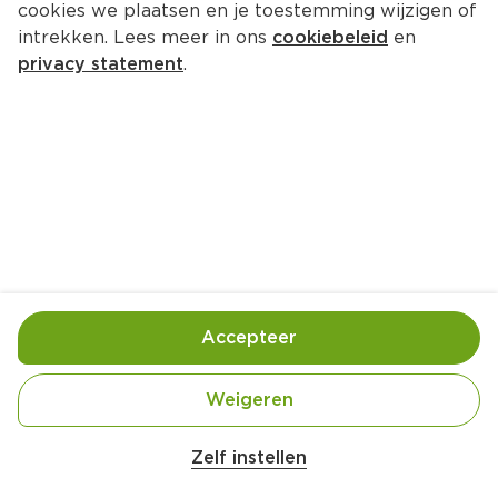
cookies we plaatsen en je toestemming wijzigen of
John West Twist MSC Tuna 
intrekken. Lees meer in ons
cookiebeleid
en
French Dressing 20x85g
privacy statement
.
Per Stazak 85 g  (per kilo €38.71)
3.
29
Toevoegen
Bewaar in je lijstje
Accepteer
Handige informatie over dit product
Weigeren
MSC
Zelf instellen