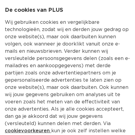
0
De cookies van PLUS
0.00
MENU
Wij gebruiken cookies en vergelijkbare
technologieën, zodat wij en derden jouw gedrag op
onze website(s), maar ook daarbuiten kunnen
Kies jouw winke
volgen, ook wanneer je doorklikt vanuit onze e-
Terug
Producten
mails en nieuwsbrieven. Verder kunnen wij
versleutelde persoonsgegevens delen (zoals een e-
mailadres en aankoopgegevens) met derde
partijen zoals onze advertentiepartners om je
gepersonaliseerde advertenties te laten zien op
onze website(s), maar ook daarbuiten. Ook kunnen
wij jouw gegevens gebruiken om analyses uit te
voeren zoals het meten van de effectiviteit van
onze advertenties. Als je alle cookies accepteert,
dan ga je akkoord dat wij jouw gegevens
(versleuteld) kunnen delen met derden. Via
cookievoorkeuren
kun je ook zelf instellen welke