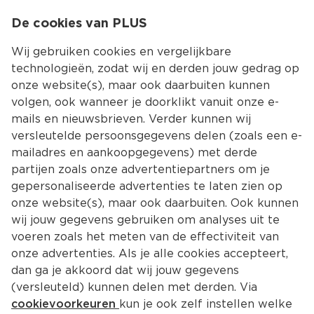
0
De cookies van PLUS
0.00
MENU
Wij gebruiken cookies en vergelijkbare
technologieën, zodat wij en derden jouw gedrag op
onze website(s), maar ook daarbuiten kunnen
Kies jouw winke
volgen, ook wanneer je doorklikt vanuit onze e-
Terug
Producten
mails en nieuwsbrieven. Verder kunnen wij
versleutelde persoonsgegevens delen (zoals een e-
mailadres en aankoopgegevens) met derde
partijen zoals onze advertentiepartners om je
gepersonaliseerde advertenties te laten zien op
onze website(s), maar ook daarbuiten. Ook kunnen
wij jouw gegevens gebruiken om analyses uit te
voeren zoals het meten van de effectiviteit van
onze advertenties. Als je alle cookies accepteert,
dan ga je akkoord dat wij jouw gegevens
(versleuteld) kunnen delen met derden. Via
cookievoorkeuren
kun je ook zelf instellen welke