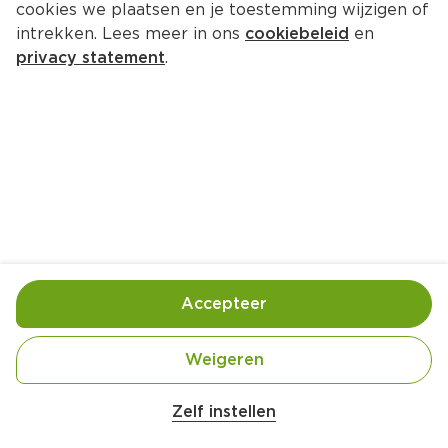
cookies we plaatsen en je toestemming wijzigen of
Johnnie Walker Black
intrekken. Lees meer in ons
cookiebeleid
en
Per Fles 1000 ml
privacy statement
.
45.
99
Vanwege de alcoholwet verkopen wij enkel nog 
sterke drank in onze winkels
Bewaar in je lijstje
Accepteer
Handige informatie over dit product
Aan mensen onder 18 jaar verkopen wij geen 
Weigeren
alcohol.
Zelf instellen