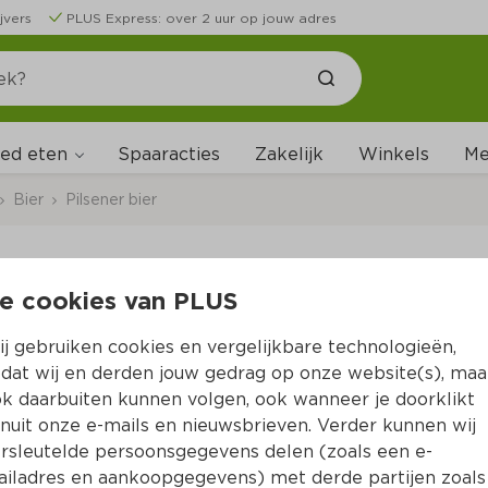
jvers
PLUS Express: over 2 uur op jouw adres
ed eten
Me
Spaaracties
Zakelijk
Winkels
Bier
Pilsener bier
e cookies van PLUS
Jupiler Pils
j gebruiken cookies en vergelijkbare technologieën,
Per Krat 6000 ml  (per liter €3.55)
dat wij en derden jouw gedrag op onze website(s), maa
k daarbuiten kunnen volgen, ook wanneer je doorklikt
21.
32
nuit onze e-mails en nieuwsbrieven. Verder kunnen wij
rsleutelde persoonsgegevens delen (zoals een e-
iladres en aankoopgegevens) met derde partijen zoals