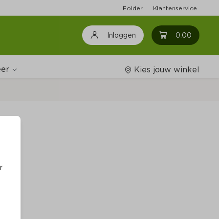
Folder
Klantenservice
0
0.00
Inloggen
er
Kies jouw winkel
Wijnshop
Boodschappenlijstjes
r