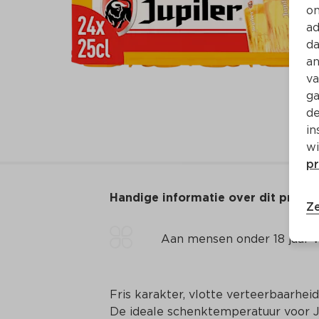
on
ad
da
an
va
ga
de
in
wi
pr
Handige informatie over dit produ
Ze
Aan mensen onder 18 jaar v
Fris karakter, vlotte verteerbaarhei
De ideale schenktemperatuur voor Ju