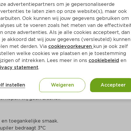
Bewaar i
Toevoegen
ze advertentiepartners om je gepersonaliseerde
vertenties te laten zien op onze website(s), maar ook
arbuiten. Ook kunnen wij jouw gegevens gebruiken om
alyses uit te voeren zoals het meten van de effectivitei
n onze advertenties. Als je alle cookies accepteert, dan
 je akkoord dat wij jouw gegevens (versleuteld) kunnen
len met derden. Via
cookievoorkeuren
kun je ook zelf
stellen welke cookies we plaatsen en je toestemming
jzigen of intrekken. Lees meer in ons
cookiebeleid
en
ivacy statement
.
ct
lf instellen
Weigeren
Accepteer
erkopen wij geen alcohol.
d en toegankelijke smaak.

piler bedraagt 3°C
