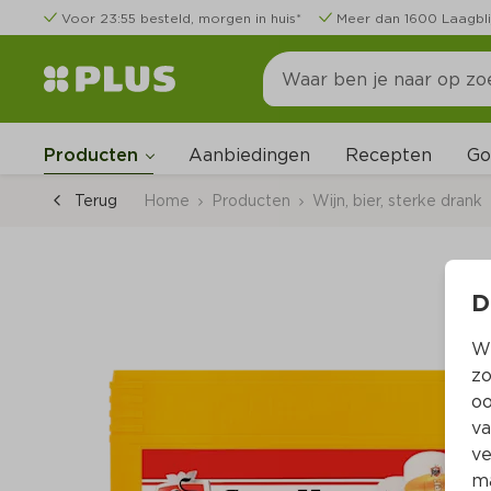
Voor 23:55 besteld, morgen in huis*
Meer dan 1600 Laagbli
Go
Producten
Aanbiedingen
Recepten
Terug
Home
Producten
Wijn, bier, sterke drank
D
Wi
zo
oo
va
ve
ma