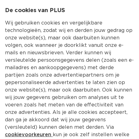
0
De cookies van PLUS
0.00
MENU
Wij gebruiken cookies en vergelijkbare
technologieën, zodat wij en derden jouw gedrag op
onze website(s), maar ook daarbuiten kunnen
Kies jouw winke
volgen, ook wanneer je doorklikt vanuit onze e-
Terug
Producten
mails en nieuwsbrieven. Verder kunnen wij
versleutelde persoonsgegevens delen (zoals een e-
mailadres en aankoopgegevens) met derde
partijen zoals onze advertentiepartners om je
gepersonaliseerde advertenties te laten zien op
onze website(s), maar ook daarbuiten. Ook kunnen
wij jouw gegevens gebruiken om analyses uit te
voeren zoals het meten van de effectiviteit van
onze advertenties. Als je alle cookies accepteert,
dan ga je akkoord dat wij jouw gegevens
(versleuteld) kunnen delen met derden. Via
cookievoorkeuren
kun je ook zelf instellen welke