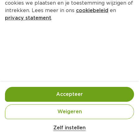
cookies we plaatsen en je toestemming wijzigen of
Kanis & Gunnink Cafeïnevrije 
intrekken. Lees meer in ons
cookiebeleid
en
snelfilterkoffie
privacy statement
.
Pak 500 g  (kilo €16.98)
8.
49
Toevoegen
Bewaar in je lijstje
Accepteer
Handige informatie over dit product
Weigeren
Nutri-Score B
Zelf instellen