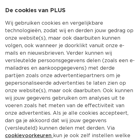
0
De cookies van PLUS
0.00
MENU
Wij gebruiken cookies en vergelijkbare
technologieën, zodat wij en derden jouw gedrag op
onze website(s), maar ook daarbuiten kunnen
Kies jouw winke
volgen, ook wanneer je doorklikt vanuit onze e-
Terug
Producten
mails en nieuwsbrieven. Verder kunnen wij
versleutelde persoonsgegevens delen (zoals een e-
mailadres en aankoopgegevens) met derde
partijen zoals onze advertentiepartners om je
gepersonaliseerde advertenties te laten zien op
onze website(s), maar ook daarbuiten. Ook kunnen
wij jouw gegevens gebruiken om analyses uit te
voeren zoals het meten van de effectiviteit van
onze advertenties. Als je alle cookies accepteert,
dan ga je akkoord dat wij jouw gegevens
(versleuteld) kunnen delen met derden. Via
cookievoorkeuren
kun je ook zelf instellen welke