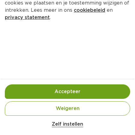
cookies we plaatsen en je toestemming wijzigen of
Klene Zakkenrollers
intrekken. Lees meer in ons
cookiebeleid
en
Per Zak 120 g  (per kilo €16.58)
privacy statement
.
1.
99
Toevoegen
Bewaar in je lijstje
Accepteer
Handige informatie over dit product
Zoute & salmiak drop

Weigeren
Een lekkere mix met voor ieder wat wils

In een handige kleinverpakking
Zelf instellen