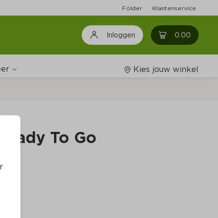
Folder
Klantenservice
0
0.00
Inloggen
er
Kies jouw winkel
Wijnshop
Ready To Go
Boodschappenlijstjes
r