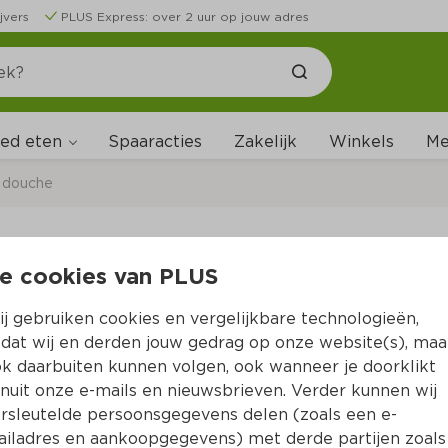
jvers
PLUS Express: over 2 uur op jouw adres
ed eten
Me
Spaaracties
Zakelijk
Winkels
 douche
e cookies van PLUS
Kneipp Men Douche 
j gebruiken cookies en vergelijkbare technologieën,
Per Tube 200 ml  (per liter €32.45)
dat wij en derden jouw gedrag op onze website(s), maa
k daarbuiten kunnen volgen, ook wanneer je doorklikt
6.
49
nuit onze e-mails en nieuwsbrieven. Verder kunnen wij
rsleutelde persoonsgegevens delen (zoals een e-
iladres en aankoopgegevens) met derde partijen zoals