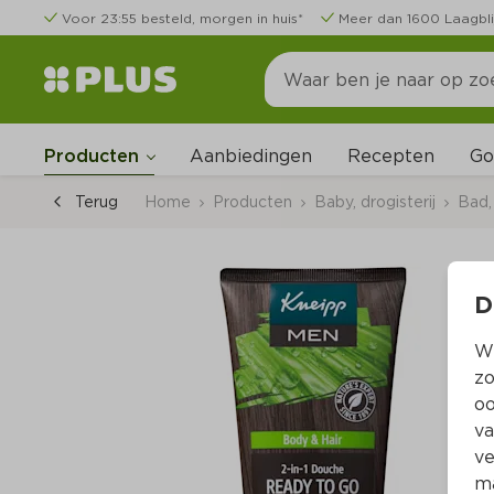
Voor 23:55 besteld, morgen in huis*
Meer dan 1600 Laagbli
Go
Producten
Aanbiedingen
Recepten
Terug
Home
Producten
Baby, drogisterij
Bad,
D
Wi
zo
oo
va
ve
ma