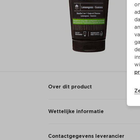
on
ad
da
an
va
ga
de
in
wi
pr
Over dit product
Ze
Wettelijke informatie
Contactgegevens leverancier