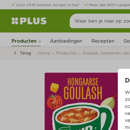
Voor 23:55 besteld, morgen in huis*
Meer dan 1600 Laagbli
Go
Producten
Aanbiedingen
Recepten
Terug
Home
Producten
Soepen, conserven, sa
D
Wi
zo
oo
va
ve
ma