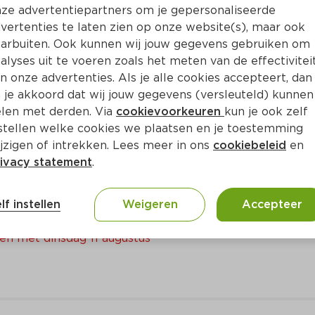
Bewaar i
Toevoegen
ze advertentiepartners om je gepersonaliseerde
vertenties te laten zien op onze website(s), maar ook
arbuiten. Ook kunnen wij jouw gegevens gebruiken om
alyses uit te voeren zoals het meten van de effectivitei
n onze advertenties. Als je alle cookies accepteert, dan
 je akkoord dat wij jouw gegevens (versleuteld) kunnen
len met derden. Via
cookievoorkeuren
kun je ook zelf
stellen welke cookies we plaatsen en je toestemming
jzigen of intrekken. Lees meer in ons
cookiebeleid
en
ivacy statement
.
good snacking
lf instellen
Weigeren
Accepteer
en met dinsdag 11 augustus