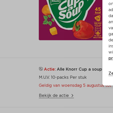
on
ad
da
an
va
ga
de
in
wi
pr
Actie:
Alle Knorr Cup a soup en 
Ze
M.U.V. 10-packs Per stuk
Geldig van woensdag 5 augustus tot 
Bekijk de actie