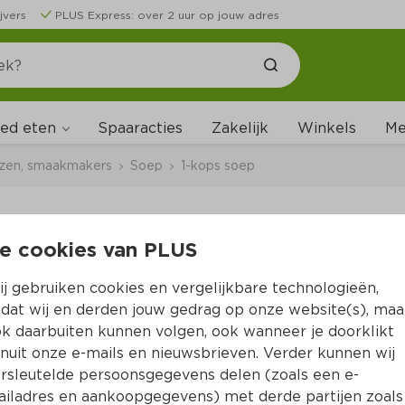
jvers
PLUS Express: over 2 uur op jouw adres
ed eten
Me
Spaaracties
Zakelijk
Winkels
uzen, smaakmakers
Soep
1-kops soep
e cookies van PLUS
Knorr Cup-a-Soup H
j gebruiken cookies en vergelijkbare technologieën,
Per Doos 42 g  (per kilo 
€58.57
)
dat wij en derden jouw gedrag op onze website(s), maa
k daarbuiten kunnen volgen, ook wanneer je doorklikt
0.
99
2.46
nuit onze e-mails en nieuwsbrieven. Verder kunnen wij
rsleutelde persoonsgegevens delen (zoals een e-
iladres en aankoopgegevens) met derde partijen zoals