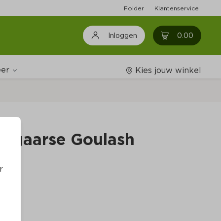
Folder
Klantenservice
0
0.00
Inloggen
er
Kies jouw winkel
Wijnshop
ongaarse Goulash
Boodschappenlijstjes
r