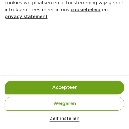
cookies we plaatsen en je toestemming wijzigen of
Knorr Smaakverfijner aromat
intrekken. Lees meer in ons
cookiebeleid
en
Per Blik 88 g  (per kilo €19.89)
privacy statement
.
1.
75
Toevoegen
Bewaar in je lijstje
Accepteer
Handige informatie over dit product
Vegetarian
Weigeren
Zelf instellen
Knorr Aromat Smaakverfijner is ideaal om 