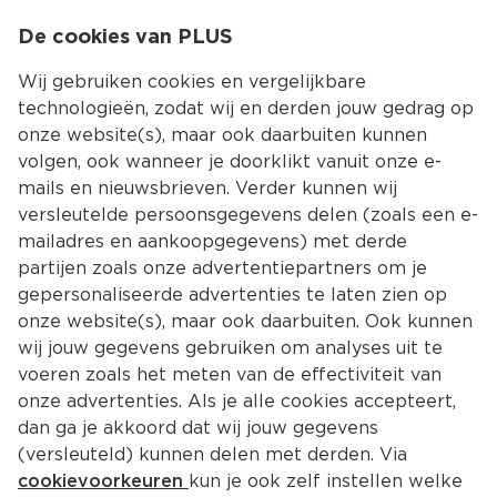
0
De cookies van PLUS
0.00
MENU
Wij gebruiken cookies en vergelijkbare
technologieën, zodat wij en derden jouw gedrag op
onze website(s), maar ook daarbuiten kunnen
Kies jouw winke
volgen, ook wanneer je doorklikt vanuit onze e-
Terug
Producten
mails en nieuwsbrieven. Verder kunnen wij
versleutelde persoonsgegevens delen (zoals een e-
mailadres en aankoopgegevens) met derde
partijen zoals onze advertentiepartners om je
gepersonaliseerde advertenties te laten zien op
onze website(s), maar ook daarbuiten. Ook kunnen
wij jouw gegevens gebruiken om analyses uit te
voeren zoals het meten van de effectiviteit van
onze advertenties. Als je alle cookies accepteert,
dan ga je akkoord dat wij jouw gegevens
(versleuteld) kunnen delen met derden. Via
cookievoorkeuren
kun je ook zelf instellen welke