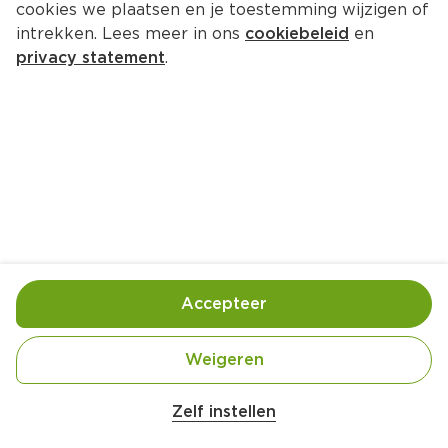
cookies we plaatsen en je toestemming wijzigen of
Kokki Djawa Rijsttafelmix
intrekken. Lees meer in ons
cookiebeleid
en
Per Tray 250 g  (per kilo €17.00)
privacy statement
.
4.
25
Toevoegen
Bewaar in je lijstje
Accepteer
Gebruik- en bewaarinstructies
Koel en droog bewaren
Weigeren
Zelf instellen
Ingrediënten