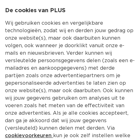
0
De cookies van PLUS
0.00
MENU
Wij gebruiken cookies en vergelijkbare
technologieën, zodat wij en derden jouw gedrag op
onze website(s), maar ook daarbuiten kunnen
Kies jouw winke
volgen, ook wanneer je doorklikt vanuit onze e-
Terug
Producten
mails en nieuwsbrieven. Verder kunnen wij
versleutelde persoonsgegevens delen (zoals een e-
mailadres en aankoopgegevens) met derde
partijen zoals onze advertentiepartners om je
gepersonaliseerde advertenties te laten zien op
onze website(s), maar ook daarbuiten. Ook kunnen
wij jouw gegevens gebruiken om analyses uit te
voeren zoals het meten van de effectiviteit van
onze advertenties. Als je alle cookies accepteert,
dan ga je akkoord dat wij jouw gegevens
(versleuteld) kunnen delen met derden. Via
cookievoorkeuren
kun je ook zelf instellen welke