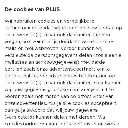
0
De cookies van PLUS
0.00
MENU
Wij gebruiken cookies en vergelijkbare
technologieën, zodat wij en derden jouw gedrag op
onze website(s), maar ook daarbuiten kunnen
Kies jouw winke
volgen, ook wanneer je doorklikt vanuit onze e-
Terug
Producten
mails en nieuwsbrieven. Verder kunnen wij
versleutelde persoonsgegevens delen (zoals een e-
mailadres en aankoopgegevens) met derde
partijen zoals onze advertentiepartners om je
gepersonaliseerde advertenties te laten zien op
onze website(s), maar ook daarbuiten. Ook kunnen
wij jouw gegevens gebruiken om analyses uit te
voeren zoals het meten van de effectiviteit van
onze advertenties. Als je alle cookies accepteert,
dan ga je akkoord dat wij jouw gegevens
(versleuteld) kunnen delen met derden. Via
cookievoorkeuren
kun je ook zelf instellen welke