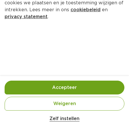
cookies we plaatsen en je toestemming wijzigen of
Kompaan Lefgozer
intrekken. Lees meer in ons
cookiebeleid
en
Per Blik 33 cl  (per liter €8.15)
privacy statement
.
2.
69
Toevoegen
Bewaar in je lijstje
Accepteer
Handige informatie over dit product
Blik met statiegeld
Weigeren
Aan mensen onder 18 jaar verkopen wij geen 
Zelf instellen
alcohol.