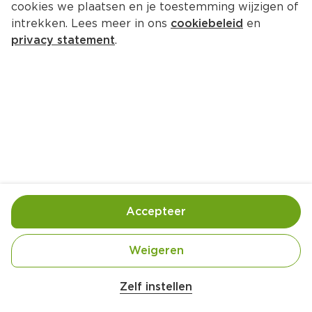
cookies we plaatsen en je toestemming wijzigen of
Koningsvogel sambal manis
intrekken. Lees meer in ons
cookiebeleid
en
Per Pot 280 g  (per kilo €13.89)
privacy statement
.
3.
89
Toevoegen
Bewaar in je lijstje
Accepteer
Gebruik- en bewaarinstructies
Koel en droog bewaren.
Weigeren
Zelf instellen
Ingrediënten