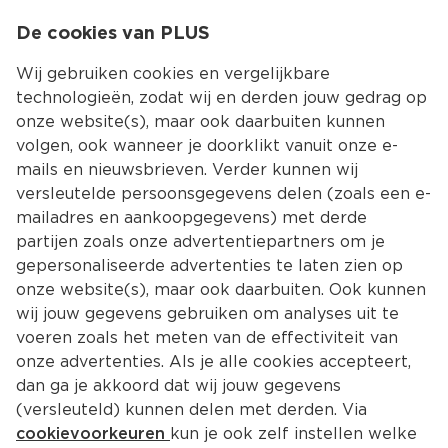
0
De cookies van PLUS
0.00
MENU
Wij gebruiken cookies en vergelijkbare
technologieën, zodat wij en derden jouw gedrag op
onze website(s), maar ook daarbuiten kunnen
Kies jouw winke
volgen, ook wanneer je doorklikt vanuit onze e-
Terug
Producten
mails en nieuwsbrieven. Verder kunnen wij
versleutelde persoonsgegevens delen (zoals een e-
mailadres en aankoopgegevens) met derde
partijen zoals onze advertentiepartners om je
gepersonaliseerde advertenties te laten zien op
onze website(s), maar ook daarbuiten. Ook kunnen
wij jouw gegevens gebruiken om analyses uit te
voeren zoals het meten van de effectiviteit van
onze advertenties. Als je alle cookies accepteert,
dan ga je akkoord dat wij jouw gegevens
(versleuteld) kunnen delen met derden. Via
cookievoorkeuren
kun je ook zelf instellen welke