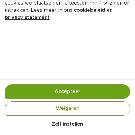
cookies we plaatsen en je toestemming wijzigen of
L'Or Espresso capsules lungo 
intrekken. Lees meer in ons
cookiebeleid
en
estremo
privacy statement
.
Per Doos 260 g  (per kilo €76.88)
19.
99
Toevoegen
Bewaar in je lijstje
Accepteer
Handige informatie over dit product
Weigeren
Nutri-Score B
Zelf instellen