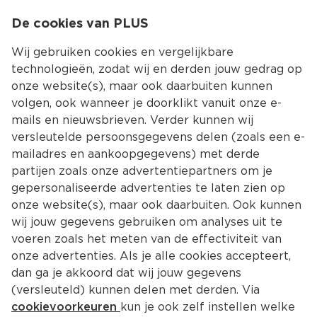
0
De cookies van PLUS
0.00
MENU
Wij gebruiken cookies en vergelijkbare
technologieën, zodat wij en derden jouw gedrag op
onze website(s), maar ook daarbuiten kunnen
Kies jouw winke
volgen, ook wanneer je doorklikt vanuit onze e-
Terug
Producten
mails en nieuwsbrieven. Verder kunnen wij
versleutelde persoonsgegevens delen (zoals een e-
mailadres en aankoopgegevens) met derde
partijen zoals onze advertentiepartners om je
gepersonaliseerde advertenties te laten zien op
onze website(s), maar ook daarbuiten. Ook kunnen
wij jouw gegevens gebruiken om analyses uit te
voeren zoals het meten van de effectiviteit van
onze advertenties. Als je alle cookies accepteert,
dan ga je akkoord dat wij jouw gegevens
(versleuteld) kunnen delen met derden. Via
cookievoorkeuren
kun je ook zelf instellen welke