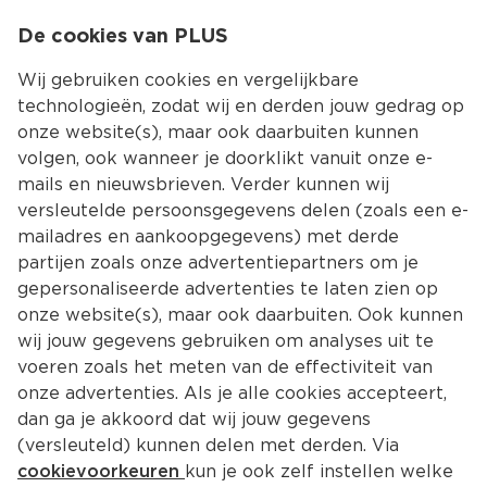
0
De cookies van PLUS
0.00
MENU
Wij gebruiken cookies en vergelijkbare
technologieën, zodat wij en derden jouw gedrag op
onze website(s), maar ook daarbuiten kunnen
Kies jouw winke
volgen, ook wanneer je doorklikt vanuit onze e-
Terug
Producten
mails en nieuwsbrieven. Verder kunnen wij
versleutelde persoonsgegevens delen (zoals een e-
mailadres en aankoopgegevens) met derde
partijen zoals onze advertentiepartners om je
gepersonaliseerde advertenties te laten zien op
onze website(s), maar ook daarbuiten. Ook kunnen
wij jouw gegevens gebruiken om analyses uit te
voeren zoals het meten van de effectiviteit van
onze advertenties. Als je alle cookies accepteert,
dan ga je akkoord dat wij jouw gegevens
(versleuteld) kunnen delen met derden. Via
cookievoorkeuren
kun je ook zelf instellen welke