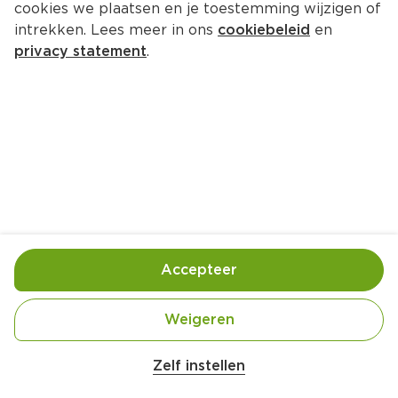
cookies we plaatsen en je toestemming wijzigen of
L'Or Ristretto voordeelpak 
intrekken. Lees meer in ons
cookiebeleid
en
koffiecups
privacy statement
.
Per Doos 20 st  (per stuks 
€0.41
)
4.
99
8.19
Toevoegen
Bewaar in je lijstje
Accepteer
Actie:
L'Or Koffiecups
Alle dozen à 20 stuks Per doos
Weigeren
Geldig van woensdag 5 augustus tot en met 
dinsdag 11 augustus
Zelf instellen