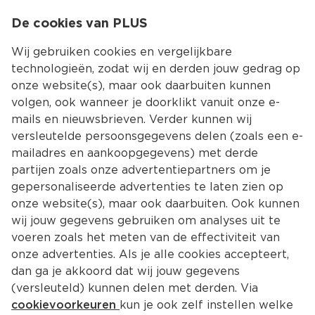
0
De cookies van PLUS
0.00
MENU
Wij gebruiken cookies en vergelijkbare
technologieën, zodat wij en derden jouw gedrag op
onze website(s), maar ook daarbuiten kunnen
Kies jouw winke
volgen, ook wanneer je doorklikt vanuit onze e-
Terug
Producten
mails en nieuwsbrieven. Verder kunnen wij
versleutelde persoonsgegevens delen (zoals een e-
mailadres en aankoopgegevens) met derde
partijen zoals onze advertentiepartners om je
gepersonaliseerde advertenties te laten zien op
onze website(s), maar ook daarbuiten. Ook kunnen
wij jouw gegevens gebruiken om analyses uit te
voeren zoals het meten van de effectiviteit van
onze advertenties. Als je alle cookies accepteert,
dan ga je akkoord dat wij jouw gegevens
(versleuteld) kunnen delen met derden. Via
cookievoorkeuren
kun je ook zelf instellen welke