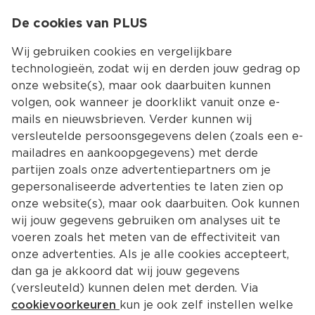
0
De cookies van PLUS
0.00
MENU
Wij gebruiken cookies en vergelijkbare
technologieën, zodat wij en derden jouw gedrag op
onze website(s), maar ook daarbuiten kunnen
Kies jouw winke
volgen, ook wanneer je doorklikt vanuit onze e-
Terug
Producten
mails en nieuwsbrieven. Verder kunnen wij
versleutelde persoonsgegevens delen (zoals een e-
mailadres en aankoopgegevens) met derde
partijen zoals onze advertentiepartners om je
gepersonaliseerde advertenties te laten zien op
onze website(s), maar ook daarbuiten. Ook kunnen
wij jouw gegevens gebruiken om analyses uit te
voeren zoals het meten van de effectiviteit van
onze advertenties. Als je alle cookies accepteert,
dan ga je akkoord dat wij jouw gegevens
(versleuteld) kunnen delen met derden. Via
cookievoorkeuren
kun je ook zelf instellen welke