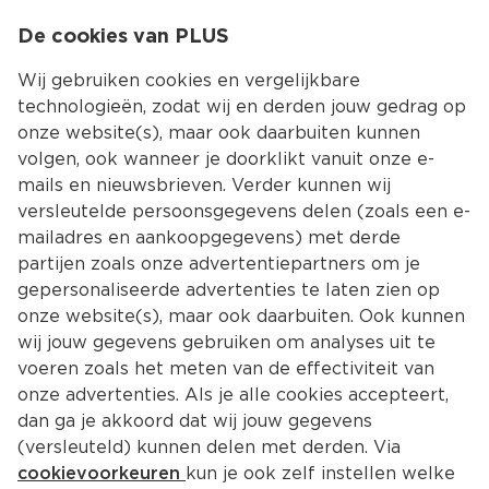
0
De cookies van PLUS
0.00
MENU
Wij gebruiken cookies en vergelijkbare
technologieën, zodat wij en derden jouw gedrag op
onze website(s), maar ook daarbuiten kunnen
Kies jouw winke
volgen, ook wanneer je doorklikt vanuit onze e-
Terug
Producten
mails en nieuwsbrieven. Verder kunnen wij
versleutelde persoonsgegevens delen (zoals een e-
mailadres en aankoopgegevens) met derde
partijen zoals onze advertentiepartners om je
gepersonaliseerde advertenties te laten zien op
onze website(s), maar ook daarbuiten. Ook kunnen
wij jouw gegevens gebruiken om analyses uit te
voeren zoals het meten van de effectiviteit van
onze advertenties. Als je alle cookies accepteert,
dan ga je akkoord dat wij jouw gegevens
(versleuteld) kunnen delen met derden. Via
cookievoorkeuren
kun je ook zelf instellen welke