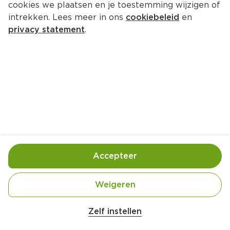
cookies we plaatsen en je toestemming wijzigen of
Lays Max Ribbel Chips Paprika
intrekken. Lees meer in ons
cookiebeleid
en
Per Zak 100 g  (per kilo €14.90)
privacy statement
.
1.
49
Toevoegen
Bewaar in je lijstje
Accepteer
Handige informatie over dit product
Nutri-Score D
Weigeren
Belangrijke veiligheidswaarschuwing
Amogusti olijven gevuld met citroen blik 
Zelf instellen
Vegetarisch
200g