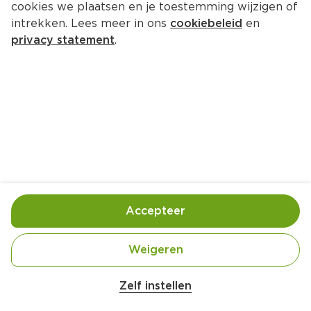
cookies we plaatsen en je toestemming wijzigen of
Le Griset Sauvignon gris rosé
intrekken. Lees meer in ons
cookiebeleid
en
Per Fles 750 ml  (per liter 
€7.99
)
privacy statement
.
25 % korting
4.
49
5.99
Toevoegen
Bewaar in je lijstje
Accepteer
Actie:
Franse wijn
Alle flessen à 75 cl 
Weigeren
Geldig van woensdag 5 augustus tot en met 
dinsdag 11 augustus
Zelf instellen