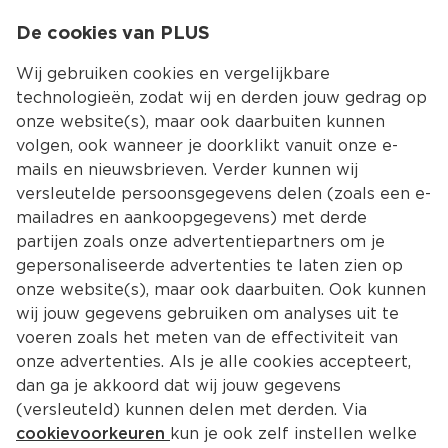
0
De cookies van PLUS
0.00
MENU
Wij gebruiken cookies en vergelijkbare
technologieën, zodat wij en derden jouw gedrag op
onze website(s), maar ook daarbuiten kunnen
Kies jouw winke
volgen, ook wanneer je doorklikt vanuit onze e-
Terug
Producten
mails en nieuwsbrieven. Verder kunnen wij
versleutelde persoonsgegevens delen (zoals een e-
mailadres en aankoopgegevens) met derde
partijen zoals onze advertentiepartners om je
gepersonaliseerde advertenties te laten zien op
onze website(s), maar ook daarbuiten. Ook kunnen
wij jouw gegevens gebruiken om analyses uit te
voeren zoals het meten van de effectiviteit van
onze advertenties. Als je alle cookies accepteert,
dan ga je akkoord dat wij jouw gegevens
(versleuteld) kunnen delen met derden. Via
cookievoorkeuren
kun je ook zelf instellen welke