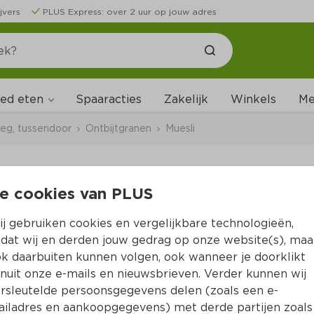
jvers
PLUS Express: over 2 uur op jouw adres
ed eten
Me
Spaaracties
Zakelijk
Winkels
leg, tussendoor
Ontbijtgranen
Muesli
e cookies van PLUS
Leev Bio low-carb mu
j gebruiken cookies en vergelijkbare technologieën,
Per Zak 275 g  (per kilo €13.42)
dat wij en derden jouw gedrag op onze website(s), maa
k daarbuiten kunnen volgen, ook wanneer je doorklikt
3.
69
nuit onze e-mails en nieuwsbrieven. Verder kunnen wij
rsleutelde persoonsgegevens delen (zoals een e-
iladres en aankoopgegevens) met derde partijen zoals