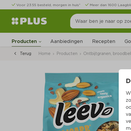
Voor 23:55 besteld, morgen in huis*
Meer dan 1600 Laagbli
Go
Producten
Aanbiedingen
Recepten
Terug
Home
Producten
Ontbijtgranen, broodbe
D
Wi
zo
oo
va
ve
ma