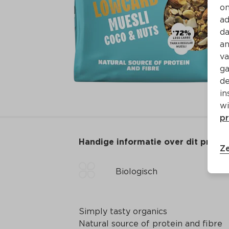
on
ad
da
an
va
ga
de
in
wi
pr
Handige informatie over dit produ
Ze
Biologisch
Simply tasty organics

Natural source of protein and fibre
