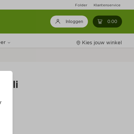
Folder
Klantenservice
0
0.00
Inloggen
er
Kies jouw winkel
Wijnshop
esli
Boodschappenlijstjes
r