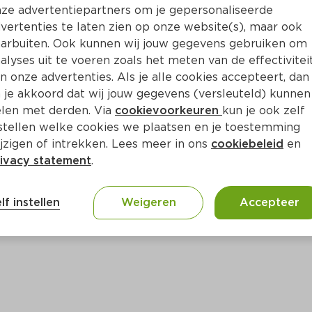
Bewaar i
Toevoegen
ze advertentiepartners om je gepersonaliseerde
vertenties te laten zien op onze website(s), maar ook
arbuiten. Ook kunnen wij jouw gegevens gebruiken om
alyses uit te voeren zoals het meten van de effectivitei
n onze advertenties. Als je alle cookies accepteert, dan
 je akkoord dat wij jouw gegevens (versleuteld) kunnen
len met derden. Via
cookievoorkeuren
kun je ook zelf
stellen welke cookies we plaatsen en je toestemming
jzigen of intrekken. Lees meer in ons
cookiebeleid
en
ivacy statement
.
ct
lf instellen
Weigeren
Accepteer