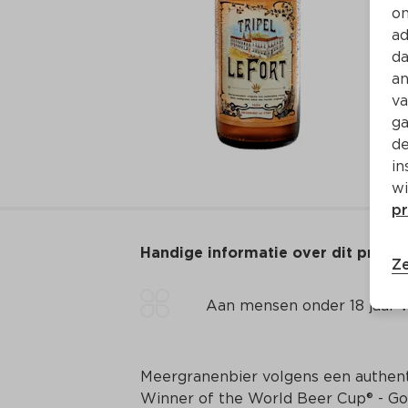
on
ad
da
an
va
ga
de
in
wi
pr
Handige informatie over dit produ
Ze
Aan mensen onder 18 jaar v
Meergranenbier volgens een authent
Winner of the World Beer Cup® - Go