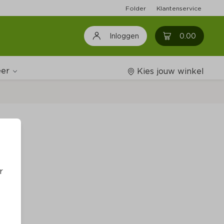
Folder
Klantenservice
0
0.00
Inloggen
er
Kies jouw winkel
Wijnshop
Boodschappenlijstjes
r