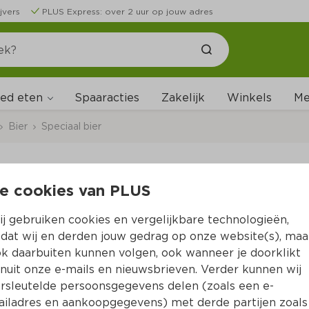
jvers
PLUS Express: over 2 uur op jouw adres
ed eten
Me
Spaaracties
Zakelijk
Winkels
Bier
Speciaal bier
e cookies van PLUS
LeFort Tripel
j gebruiken cookies en vergelijkbare technologieën,
Per Fles 330 ml  (per liter €7.24)
dat wij en derden jouw gedrag op onze website(s), maa
k daarbuiten kunnen volgen, ook wanneer je doorklikt
2.
39
nuit onze e-mails en nieuwsbrieven. Verder kunnen wij
rsleutelde persoonsgegevens delen (zoals een e-
iladres en aankoopgegevens) met derde partijen zoals