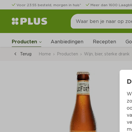
Voor 23:55 besteld, morgen in huis*
Meer dan 1600 Laagbli
Go
Producten
Aanbiedingen
Recepten
Terug
Home
Producten
Wijn, bier, sterke drank
D
Wi
zo
oo
va
ve
ma