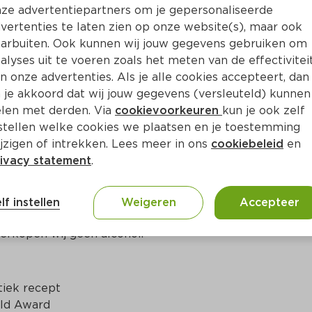
Bewaar i
Toevoegen
ze advertentiepartners om je gepersonaliseerde
vertenties te laten zien op onze website(s), maar ook
arbuiten. Ook kunnen wij jouw gegevens gebruiken om
alyses uit te voeren zoals het meten van de effectivitei
n onze advertenties. Als je alle cookies accepteert, dan
 je akkoord dat wij jouw gegevens (versleuteld) kunnen
len met derden. Via
cookievoorkeuren
kun je ook zelf
stellen welke cookies we plaatsen en je toestemming
jzigen of intrekken. Lees meer in ons
cookiebeleid
en
ivacy statement
.
ct
lf instellen
Weigeren
Accepteer
erkopen wij geen alcohol.
iek recept

ld Award
