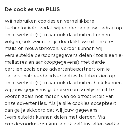
0
De cookies van PLUS
0.00
MENU
Wij gebruiken cookies en vergelijkbare
technologieën, zodat wij en derden jouw gedrag op
onze website(s), maar ook daarbuiten kunnen
Kies jouw winke
volgen, ook wanneer je doorklikt vanuit onze e-
Terug
Producten
mails en nieuwsbrieven. Verder kunnen wij
versleutelde persoonsgegevens delen (zoals een e-
mailadres en aankoopgegevens) met derde
partijen zoals onze advertentiepartners om je
gepersonaliseerde advertenties te laten zien op
onze website(s), maar ook daarbuiten. Ook kunnen
wij jouw gegevens gebruiken om analyses uit te
voeren zoals het meten van de effectiviteit van
onze advertenties. Als je alle cookies accepteert,
dan ga je akkoord dat wij jouw gegevens
(versleuteld) kunnen delen met derden. Via
cookievoorkeuren
kun je ook zelf instellen welke