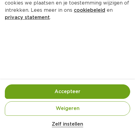
cookies we plaatsen en je toestemming wijzigen of
Lekker Bekkie Javaanse Sambal
intrekken. Lees meer in ons
cookiebeleid
en
Per Fles 145 g  (per kilo €20.62)
privacy statement
.
2.
99
Toevoegen
Bewaar in je lijstje
Accepteer
Gebruik- en bewaarinstructies
Na openen koel bewaren. Ten minste houdbaar tot 
Weigeren
einde: zie deksel.
Zelf instellen
Ingrediënten