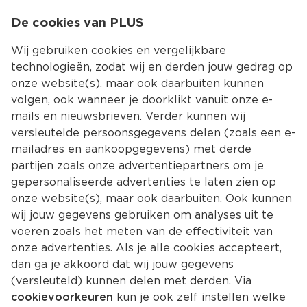
0
De cookies van PLUS
0.00
MENU
Wij gebruiken cookies en vergelijkbare
technologieën, zodat wij en derden jouw gedrag op
onze website(s), maar ook daarbuiten kunnen
Kies jouw winke
volgen, ook wanneer je doorklikt vanuit onze e-
Terug
Producten
mails en nieuwsbrieven. Verder kunnen wij
versleutelde persoonsgegevens delen (zoals een e-
mailadres en aankoopgegevens) met derde
partijen zoals onze advertentiepartners om je
gepersonaliseerde advertenties te laten zien op
onze website(s), maar ook daarbuiten. Ook kunnen
wij jouw gegevens gebruiken om analyses uit te
voeren zoals het meten van de effectiviteit van
onze advertenties. Als je alle cookies accepteert,
dan ga je akkoord dat wij jouw gegevens
(versleuteld) kunnen delen met derden. Via
cookievoorkeuren
kun je ook zelf instellen welke