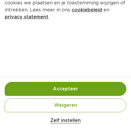
cookies we plaatsen en je toestemming wijzigen of
Lipton Raspberry
intrekken. Lees meer in ons
cookiebeleid
en
Per Krimp 1000 ml
privacy statement
.
3.
59
Toevoegen
Bewaar in je lijstje
Accepteer
Handige informatie over dit product
Blik met statiegeld
Weigeren
Zelf instellen
Rainforest Alliance people and nature