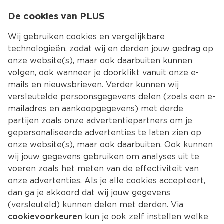
0
De cookies van PLUS
0.00
MENU
Wij gebruiken cookies en vergelijkbare
technologieën, zodat wij en derden jouw gedrag op
onze website(s), maar ook daarbuiten kunnen
Kies jouw winke
volgen, ook wanneer je doorklikt vanuit onze e-
Terug
Producten
mails en nieuwsbrieven. Verder kunnen wij
versleutelde persoonsgegevens delen (zoals een e-
mailadres en aankoopgegevens) met derde
partijen zoals onze advertentiepartners om je
gepersonaliseerde advertenties te laten zien op
onze website(s), maar ook daarbuiten. Ook kunnen
wij jouw gegevens gebruiken om analyses uit te
voeren zoals het meten van de effectiviteit van
onze advertenties. Als je alle cookies accepteert,
dan ga je akkoord dat wij jouw gegevens
(versleuteld) kunnen delen met derden. Via
cookievoorkeuren
kun je ook zelf instellen welke