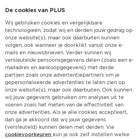
0
De cookies van PLUS
0.00
MENU
Wij gebruiken cookies en vergelijkbare
technologieën, zodat wij en derden jouw gedrag op
onze website(s), maar ook daarbuiten kunnen
Kies jouw winke
volgen, ook wanneer je doorklikt vanuit onze e-
Terug
Producten
mails en nieuwsbrieven. Verder kunnen wij
versleutelde persoonsgegevens delen (zoals een e-
mailadres en aankoopgegevens) met derde
partijen zoals onze advertentiepartners om je
gepersonaliseerde advertenties te laten zien op
onze website(s), maar ook daarbuiten. Ook kunnen
wij jouw gegevens gebruiken om analyses uit te
voeren zoals het meten van de effectiviteit van
onze advertenties. Als je alle cookies accepteert,
dan ga je akkoord dat wij jouw gegevens
(versleuteld) kunnen delen met derden. Via
cookievoorkeuren
kun je ook zelf instellen welke