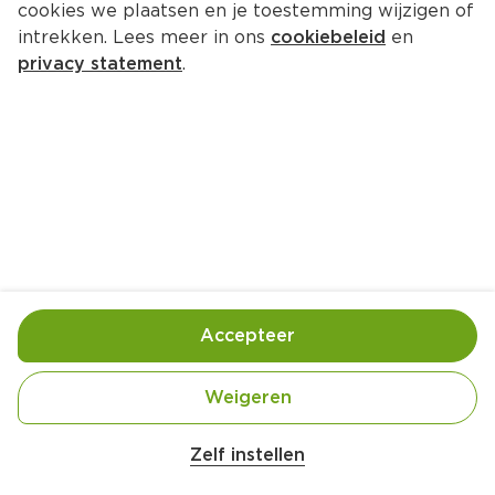
cookies we plaatsen en je toestemming wijzigen of
Lu Scholiertje wit
intrekken. Lees meer in ons
cookiebeleid
en
Per Doos 150 g  (per kilo €23.93)
privacy statement
.
3.
59
Toevoegen
Bewaar in je lijstje
Accepteer
Handige informatie over dit product
Vegetarisch
Weigeren
Zelf instellen