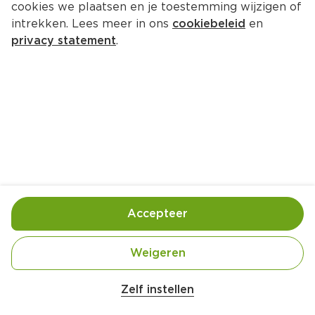
cookies we plaatsen en je toestemming wijzigen of
Lucovitaal D-Mannose Cranberry
intrekken. Lees meer in ons
cookiebeleid
en
Per Doos 60 st  (per stuks €0.33)
privacy statement
.
19.
99
Toevoegen
Bewaar in je lijstje
Accepteer
Handige informatie over dit product
Lucovitaal D-Mannose Cranberry 60tabs
Weigeren
Zelf instellen
Gebruik- en bewaarinstructies