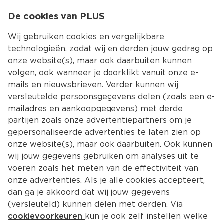
0
De cookies van PLUS
0.00
MENU
Wij gebruiken cookies en vergelijkbare
technologieën, zodat wij en derden jouw gedrag op
onze website(s), maar ook daarbuiten kunnen
Kies jouw winke
volgen, ook wanneer je doorklikt vanuit onze e-
Terug
Producten
mails en nieuwsbrieven. Verder kunnen wij
versleutelde persoonsgegevens delen (zoals een e-
mailadres en aankoopgegevens) met derde
partijen zoals onze advertentiepartners om je
gepersonaliseerde advertenties te laten zien op
onze website(s), maar ook daarbuiten. Ook kunnen
wij jouw gegevens gebruiken om analyses uit te
voeren zoals het meten van de effectiviteit van
onze advertenties. Als je alle cookies accepteert,
dan ga je akkoord dat wij jouw gegevens
(versleuteld) kunnen delen met derden. Via
cookievoorkeuren
kun je ook zelf instellen welke