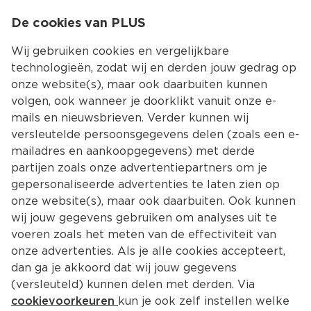
0
De cookies van PLUS
0.00
MENU
Wij gebruiken cookies en vergelijkbare
technologieën, zodat wij en derden jouw gedrag op
onze website(s), maar ook daarbuiten kunnen
Kies jouw winke
volgen, ook wanneer je doorklikt vanuit onze e-
Terug
Producten
mails en nieuwsbrieven. Verder kunnen wij
versleutelde persoonsgegevens delen (zoals een e-
mailadres en aankoopgegevens) met derde
partijen zoals onze advertentiepartners om je
gepersonaliseerde advertenties te laten zien op
onze website(s), maar ook daarbuiten. Ook kunnen
wij jouw gegevens gebruiken om analyses uit te
voeren zoals het meten van de effectiviteit van
onze advertenties. Als je alle cookies accepteert,
dan ga je akkoord dat wij jouw gegevens
(versleuteld) kunnen delen met derden. Via
cookievoorkeuren
kun je ook zelf instellen welke