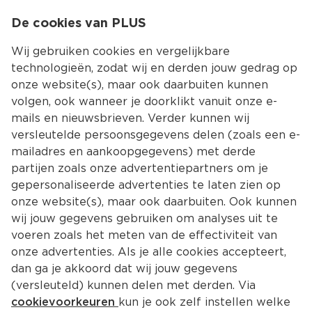
0
De cookies van PLUS
0.00
MENU
Wij gebruiken cookies en vergelijkbare
technologieën, zodat wij en derden jouw gedrag op
onze website(s), maar ook daarbuiten kunnen
Kies jouw winke
volgen, ook wanneer je doorklikt vanuit onze e-
Terug
Producten
mails en nieuwsbrieven. Verder kunnen wij
versleutelde persoonsgegevens delen (zoals een e-
mailadres en aankoopgegevens) met derde
partijen zoals onze advertentiepartners om je
gepersonaliseerde advertenties te laten zien op
onze website(s), maar ook daarbuiten. Ook kunnen
wij jouw gegevens gebruiken om analyses uit te
voeren zoals het meten van de effectiviteit van
onze advertenties. Als je alle cookies accepteert,
dan ga je akkoord dat wij jouw gegevens
(versleuteld) kunnen delen met derden. Via
cookievoorkeuren
kun je ook zelf instellen welke