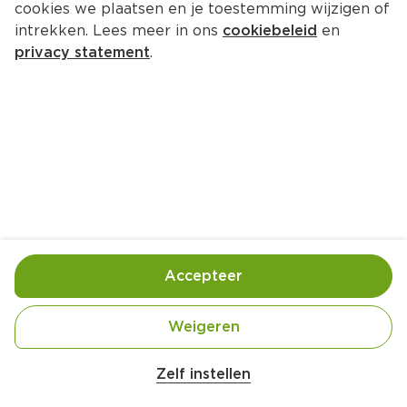
cookies we plaatsen en je toestemming wijzigen of
Mae Ploy Kokosmelk
intrekken. Lees meer in ons
cookiebeleid
en
Per Pak 1000 ml
privacy statement
.
3.
99
Toevoegen
Bewaar in je lijstje
Accepteer
Handige informatie over dit product
Geen conserveermiddelen.
Weigeren
Zelf instellen
Gebruik- en bewaarinstructies