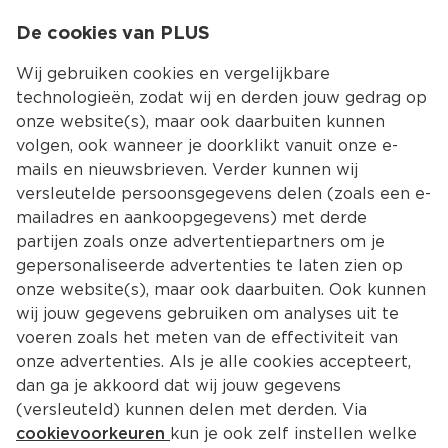
0
De cookies van PLUS
0.00
MENU
Wij gebruiken cookies en vergelijkbare
technologieën, zodat wij en derden jouw gedrag op
onze website(s), maar ook daarbuiten kunnen
Kies jouw winke
volgen, ook wanneer je doorklikt vanuit onze e-
Terug
Producten
mails en nieuwsbrieven. Verder kunnen wij
versleutelde persoonsgegevens delen (zoals een e-
mailadres en aankoopgegevens) met derde
partijen zoals onze advertentiepartners om je
gepersonaliseerde advertenties te laten zien op
onze website(s), maar ook daarbuiten. Ook kunnen
wij jouw gegevens gebruiken om analyses uit te
voeren zoals het meten van de effectiviteit van
onze advertenties. Als je alle cookies accepteert,
dan ga je akkoord dat wij jouw gegevens
(versleuteld) kunnen delen met derden. Via
cookievoorkeuren
kun je ook zelf instellen welke