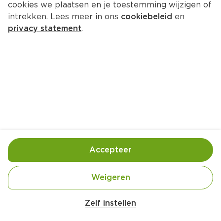
cookies we plaatsen en je toestemming wijzigen of
Mama's Maaltijden Spaghetti 
intrekken. Lees meer in ons
cookiebeleid
en
Carbonara
privacy statement
.
Per Tray 450 g  (per kilo €17.76)
7.
99
Toevoegen
Bewaar in je lijstje
Accepteer
Gebruik- en bewaarinstructies
Weigeren
Beneden 7° Celsius
Zelf instellen
Ingrediënten