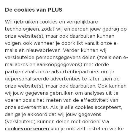
0
De cookies van PLUS
0.00
MENU
Wij gebruiken cookies en vergelijkbare
technologieën, zodat wij en derden jouw gedrag op
onze website(s), maar ook daarbuiten kunnen
Kies jouw winke
volgen, ook wanneer je doorklikt vanuit onze e-
Terug
Producten
mails en nieuwsbrieven. Verder kunnen wij
versleutelde persoonsgegevens delen (zoals een e-
mailadres en aankoopgegevens) met derde
partijen zoals onze advertentiepartners om je
gepersonaliseerde advertenties te laten zien op
onze website(s), maar ook daarbuiten. Ook kunnen
wij jouw gegevens gebruiken om analyses uit te
voeren zoals het meten van de effectiviteit van
onze advertenties. Als je alle cookies accepteert,
dan ga je akkoord dat wij jouw gegevens
(versleuteld) kunnen delen met derden. Via
cookievoorkeuren
kun je ook zelf instellen welke