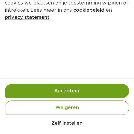
cookies we plaatsen en je toestemming wijzigen of
Melkan Drinkontbijt fruit aardbei-
intrekken. Lees meer in ons
cookiebeleid
en
kiwi-banaan
privacy statement
.
Per Pak 500 ml  (per liter €2.38)
1.
19
Toevoegen
Bewaar in je lijstje
Accepteer
Handige informatie over dit product
Weigeren
Belangrijke veiligheidswaarschuwing
Nutri-Score B
Amogusti olijven gevuld met citroen blik 
Zelf instellen
200g