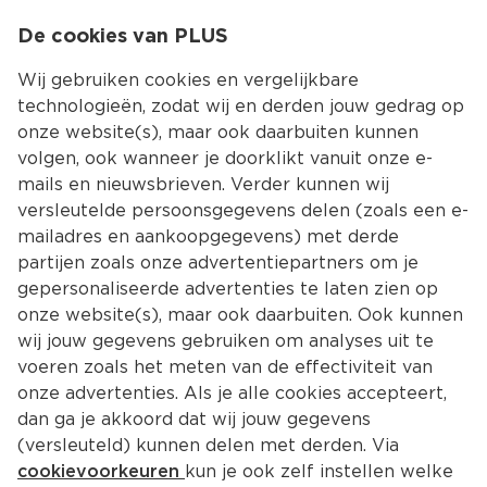
0
De cookies van PLUS
0.00
MENU
Wij gebruiken cookies en vergelijkbare
technologieën, zodat wij en derden jouw gedrag op
onze website(s), maar ook daarbuiten kunnen
Kies jouw winke
volgen, ook wanneer je doorklikt vanuit onze e-
Terug
Producten
mails en nieuwsbrieven. Verder kunnen wij
versleutelde persoonsgegevens delen (zoals een e-
mailadres en aankoopgegevens) met derde
partijen zoals onze advertentiepartners om je
gepersonaliseerde advertenties te laten zien op
onze website(s), maar ook daarbuiten. Ook kunnen
wij jouw gegevens gebruiken om analyses uit te
voeren zoals het meten van de effectiviteit van
onze advertenties. Als je alle cookies accepteert,
dan ga je akkoord dat wij jouw gegevens
(versleuteld) kunnen delen met derden. Via
cookievoorkeuren
kun je ook zelf instellen welke