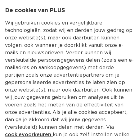
0
De cookies van PLUS
0.00
MENU
Wij gebruiken cookies en vergelijkbare
technologieën, zodat wij en derden jouw gedrag op
onze website(s), maar ook daarbuiten kunnen
Kies jouw winke
volgen, ook wanneer je doorklikt vanuit onze e-
Terug
Producten
mails en nieuwsbrieven. Verder kunnen wij
versleutelde persoonsgegevens delen (zoals een e-
mailadres en aankoopgegevens) met derde
partijen zoals onze advertentiepartners om je
gepersonaliseerde advertenties te laten zien op
onze website(s), maar ook daarbuiten. Ook kunnen
wij jouw gegevens gebruiken om analyses uit te
voeren zoals het meten van de effectiviteit van
onze advertenties. Als je alle cookies accepteert,
dan ga je akkoord dat wij jouw gegevens
(versleuteld) kunnen delen met derden. Via
cookievoorkeuren
kun je ook zelf instellen welke