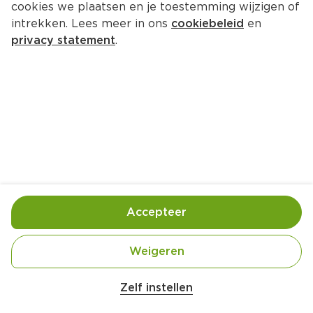
cookies we plaatsen en je toestemming wijzigen of
Melkan Griekse stijl aardbei
intrekken. Lees meer in ons
cookiebeleid
en
Emmer 1000 g
privacy statement
.
2.
45
Toevoegen
Bewaar in je lijstje
Accepteer
Handige informatie over dit product
Weidemelk
Weigeren
Zelf instellen
Laagblijver