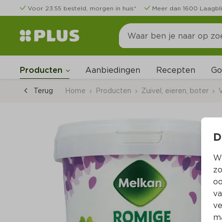
Voor 23:55 besteld, morgen in huis*
Meer dan 1600 Laagbli
Go
Producten
Aanbiedingen
Recepten
Terug
Home
Producten
Zuivel, eieren, boter
V
D
Wi
zo
oo
va
ve
ma