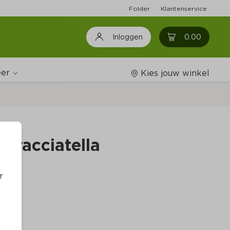
Folder
Klantenservice
0
0.00
Inloggen
er
Kies jouw winkel
Wijnshop
tracciatella
Boodschappenlijstjes
r