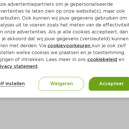
Bewaar i
Toevoegen
ze advertentiepartners om je gepersonaliseerde
vertenties te laten zien op onze website(s), maar ook
arbuiten. Ook kunnen wij jouw gegevens gebruiken om
alyses uit te voeren zoals het meten van de effectivitei
n onze advertenties. Als je alle cookies accepteert, dan
 je akkoord dat wij jouw gegevens (versleuteld) kunnen
len met derden. Via
cookievoorkeuren
kun je ook zelf
stellen welke cookies we plaatsen en je toestemming
jzigen of intrekken. Lees meer in ons
cookiebeleid
en
ivacy statement
.
ct
lf instellen
Weigeren
Accepteer