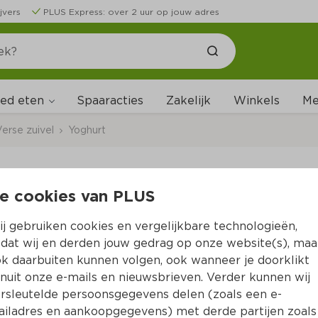
jvers
PLUS Express: over 2 uur op jouw adres
ed eten
Me
Spaaracties
Zakelijk
Winkels
erse zuivel
Yoghurt
e cookies van PLUS
Melkan roomyoghurt s
j gebruiken cookies en vergelijkbare technologieën,
Per Emmer 1 kg
dat wij en derden jouw gedrag op onze website(s), maa
k daarbuiten kunnen volgen, ook wanneer je doorklikt
1.
99
nuit onze e-mails en nieuwsbrieven. Verder kunnen wij
rsleutelde persoonsgegevens delen (zoals een e-
iladres en aankoopgegevens) met derde partijen zoals