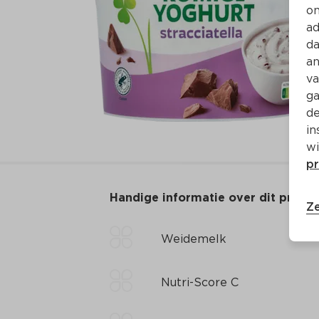
on
ad
da
an
va
ga
de
in
wi
pr
Handige informatie over dit produ
Ze
Weidemelk
Nutri-Score C