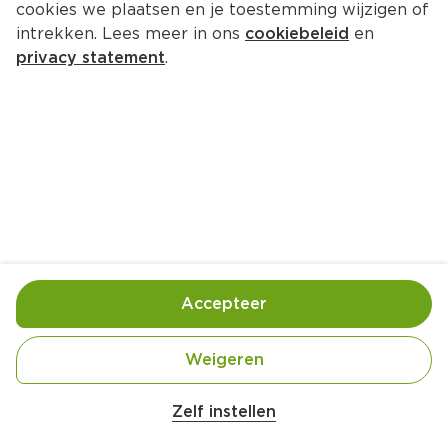
cookies we plaatsen en je toestemming wijzigen of
Melkan Soja yoghurt original
intrekken. Lees meer in ons
cookiebeleid
en
Per Kuipje 500 g  (per kilo €1.98)
privacy statement
.
0.
99
Toevoegen
Bewaar in je lijstje
Accepteer
Handige informatie over dit product
Laagblijver
Weigeren
Zelf instellen
Nutri-Score A