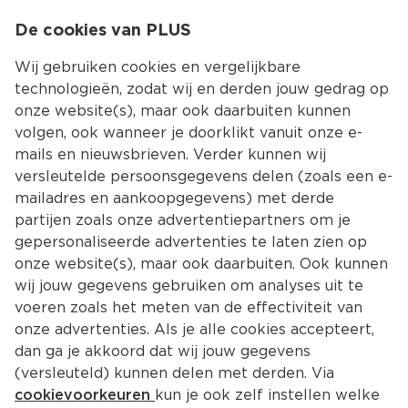
0
De cookies van PLUS
0.00
MENU
Wij gebruiken cookies en vergelijkbare
technologieën, zodat wij en derden jouw gedrag op
onze website(s), maar ook daarbuiten kunnen
Kies jouw winke
volgen, ook wanneer je doorklikt vanuit onze e-
Terug
Producten
mails en nieuwsbrieven. Verder kunnen wij
versleutelde persoonsgegevens delen (zoals een e-
mailadres en aankoopgegevens) met derde
partijen zoals onze advertentiepartners om je
gepersonaliseerde advertenties te laten zien op
onze website(s), maar ook daarbuiten. Ook kunnen
wij jouw gegevens gebruiken om analyses uit te
voeren zoals het meten van de effectiviteit van
onze advertenties. Als je alle cookies accepteert,
dan ga je akkoord dat wij jouw gegevens
(versleuteld) kunnen delen met derden. Via
cookievoorkeuren
kun je ook zelf instellen welke