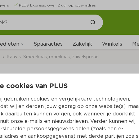
jvers
PLUS Express: over 2 uur op jouw adres
ed eten
Me
Spaaracties
Zakelijk
Winkels
s
Kaas
Smeerkaas, roomkaas, zuivelspread
e cookies van PLUS
Melkan Zuivelspread 
j gebruiken cookies en vergelijkbare technologieën,
Per Kuipje 200 g  (per kilo €6.90)
dat wij en derden jouw gedrag op onze website(s), maa
k daarbuiten kunnen volgen, ook wanneer je doorklikt
1.
38
nuit onze e-mails en nieuwsbrieven. Verder kunnen wij
rsleutelde persoonsgegevens delen (zoals een e-
iladres en aankoopgegevens) met derde partijen zoals