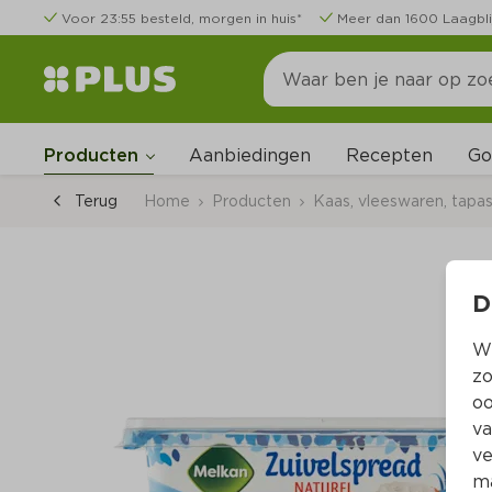
Voor 23:55 besteld, morgen in huis*
Meer dan 1600 Laagbli
Go
Producten
Aanbiedingen
Recepten
Terug
Home
Producten
Kaas, vleeswaren, tapa
D
Wi
zo
oo
va
ve
ma