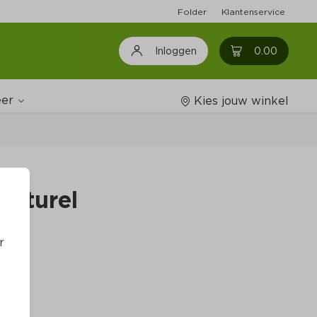
Folder
Klantenservice
0
0.00
Inloggen
er
Kies jouw winkel
Wijnshop
naturel
Boodschappenlijstjes
r