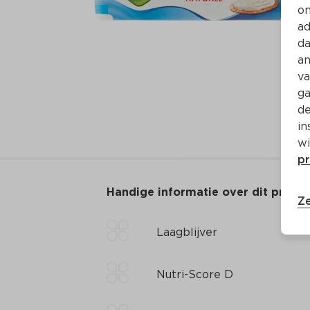
on
ad
da
an
va
ga
de
in
wi
pr
Handige informatie over dit produ
Ze
Laagblijver
Nutri-Score D