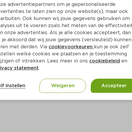
Bewaar i
Toevoegen
ze advertentiepartners om je gepersonaliseerde
vertenties te laten zien op onze website(s), maar ook
arbuiten. Ook kunnen wij jouw gegevens gebruiken om
alyses uit te voeren zoals het meten van de effectivitei
n onze advertenties. Als je alle cookies accepteert, dan
 je akkoord dat wij jouw gegevens (versleuteld) kunnen
len met derden. Via
cookievoorkeuren
kun je ook zelf
stellen welke cookies we plaatsen en je toestemming
jzigen of intrekken. Lees meer in ons
cookiebeleid
en
ivacy statement
.
ct
lf instellen
Weigeren
Accepteer