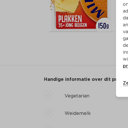
on
ad
da
an
va
ga
de
in
wi
pr
Handige informatie over dit produ
Ze
Vegetarian
Weidemelk