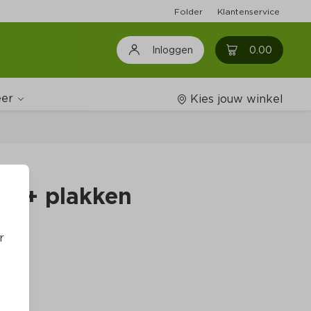
Folder
Klantenservice
0
0.00
Inloggen
er
Kies jouw winkel
Wijnshop
 35+ plakken
Boodschappenlijstjes
r