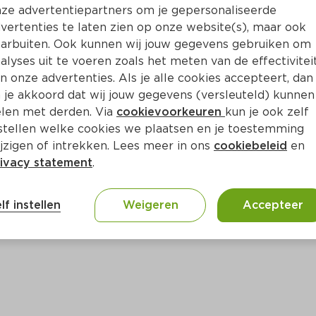
Bewaar i
Toevoegen
ze advertentiepartners om je gepersonaliseerde
vertenties te laten zien op onze website(s), maar ook
arbuiten. Ook kunnen wij jouw gegevens gebruiken om
alyses uit te voeren zoals het meten van de effectivitei
n onze advertenties. Als je alle cookies accepteert, dan
 je akkoord dat wij jouw gegevens (versleuteld) kunnen
len met derden. Via
cookievoorkeuren
kun je ook zelf
stellen welke cookies we plaatsen en je toestemming
jzigen of intrekken. Lees meer in ons
cookiebeleid
en
ivacy statement
.
ct
lf instellen
Weigeren
Accepteer