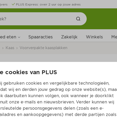
jvers
PLUS Express: over 2 uur op jouw adres
ed eten
Me
Spaaracties
Zakelijk
Winkels
s
Kaas
Voorverpakte kaasplakken
e cookies van PLUS
Milner Jong Belegen
j gebruiken cookies en vergelijkbare technologieën,
Per Tray 150 g  (per kilo €19.93)
dat wij en derden jouw gedrag op onze website(s), maa
k daarbuiten kunnen volgen, ook wanneer je doorklikt
2.
99
nuit onze e-mails en nieuwsbrieven. Verder kunnen wij
rsleutelde persoonsgegevens delen (zoals een e-
iladres en aankoopgegevens) met derde partijen zoals