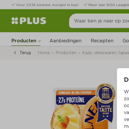
Voor 23:55 besteld, morgen in huis*
Meer dan 1600 Laagbli
Go
Producten
Aanbiedingen
Recepten
Terug
Home
Producten
Kaas, vleeswaren, tapa
D
Wi
zo
oo
va
ve
ma