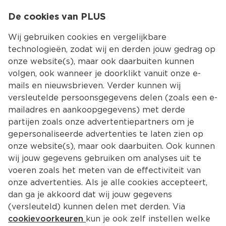
0
De cookies van PLUS
0.00
MENU
Wij gebruiken cookies en vergelijkbare
technologieën, zodat wij en derden jouw gedrag op
onze website(s), maar ook daarbuiten kunnen
Kies jouw winke
volgen, ook wanneer je doorklikt vanuit onze e-
Terug
Producten
mails en nieuwsbrieven. Verder kunnen wij
versleutelde persoonsgegevens delen (zoals een e-
mailadres en aankoopgegevens) met derde
partijen zoals onze advertentiepartners om je
gepersonaliseerde advertenties te laten zien op
onze website(s), maar ook daarbuiten. Ook kunnen
wij jouw gegevens gebruiken om analyses uit te
voeren zoals het meten van de effectiviteit van
onze advertenties. Als je alle cookies accepteert,
dan ga je akkoord dat wij jouw gegevens
(versleuteld) kunnen delen met derden. Via
cookievoorkeuren
kun je ook zelf instellen welke