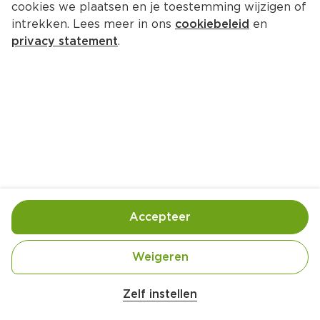
cookies we plaatsen en je toestemming wijzigen of
MOERSLEUTEL Coconut Space 
intrekken. Lees meer in ons
cookiebeleid
en
Brownie
privacy statement
.
Per Blik 330 ml  (per liter €13.61)
4.
49
Toevoegen
Bewaar in je lijstje
Accepteer
Handige informatie over dit product
Weigeren
Blik met statiegeld
Zelf instellen
Aan mensen onder 18 jaar verkopen wij geen 