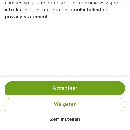
cookies we plaatsen en je toestemming wijzigen of
Monkey Shoulder Smokey 
intrekken. Lees meer in ons
cookiebeleid
en
Monkey
privacy statement
.
Per Fles 700 ml  (per liter €57.13)
39.
99
Vanwege de alcoholwet verkopen wij enkel nog 
sterke drank in onze winkels
Bewaar in je lijstje
Accepteer
Handige informatie over dit product
Weigeren
Aan mensen onder 18 jaar verkopen wij geen 
alcohol.
Zelf instellen