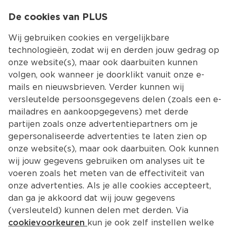
0
De cookies van PLUS
0.00
MENU
Wij gebruiken cookies en vergelijkbare
technologieën, zodat wij en derden jouw gedrag op
onze website(s), maar ook daarbuiten kunnen
Kies jouw winke
volgen, ook wanneer je doorklikt vanuit onze e-
Terug
Producten
mails en nieuwsbrieven. Verder kunnen wij
versleutelde persoonsgegevens delen (zoals een e-
mailadres en aankoopgegevens) met derde
partijen zoals onze advertentiepartners om je
gepersonaliseerde advertenties te laten zien op
onze website(s), maar ook daarbuiten. Ook kunnen
wij jouw gegevens gebruiken om analyses uit te
voeren zoals het meten van de effectiviteit van
onze advertenties. Als je alle cookies accepteert,
dan ga je akkoord dat wij jouw gegevens
(versleuteld) kunnen delen met derden. Via
cookievoorkeuren
kun je ook zelf instellen welke