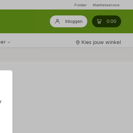
Folder
Klantenservice
0
0.00
Inloggen
er
Kies jouw winkel
Wijnshop
h
Boodschappenlijstjes
r