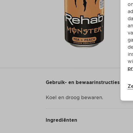
on
ad
da
an
va
ga
de
in
wi
pr
Gebruik- en bewaarinstructies
Ze
Koel en droog bewaren.
Ingrediënten