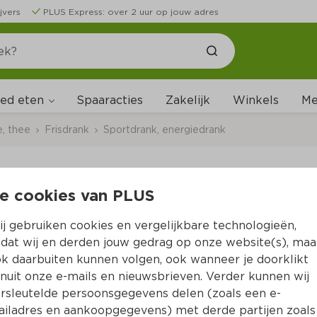
jvers
PLUS Express: over 2 uur op jouw adres
ed eten
Me
Spaaracties
Zakelijk
Winkels
e, thee
Frisdrank
Sportdrank, energiedrank
e cookies van PLUS
Monster Rehab peac
j gebruiken cookies en vergelijkbare technologieën,
Per Blik 500 ml  (per liter €5.38)
dat wij en derden jouw gedrag op onze website(s), maa
k daarbuiten kunnen volgen, ook wanneer je doorklikt
2.
69
nuit onze e-mails en nieuwsbrieven. Verder kunnen wij
rsleutelde persoonsgegevens delen (zoals een e-
iladres en aankoopgegevens) met derde partijen zoals