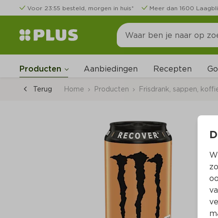
Voor 23:55 besteld, morgen in huis*
Meer dan 1600 Laagbli
Go
Producten
Aanbiedingen
Recepten
Terug
Home
Producten
Frisdrank, sappen, koffi
D
Wi
zo
oo
va
ve
ma