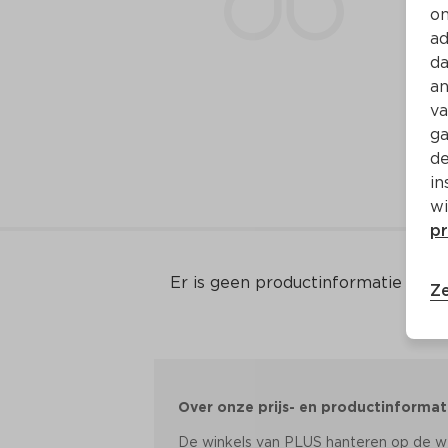
on
ad
da
an
va
ga
de
in
wi
pr
Er is geen productinformatie
Ze
Over onze prijs- en productinformat
De winkels van PLUS hanteren op de web