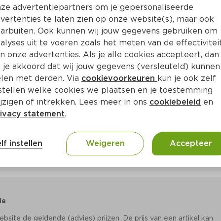
Bewaar i
Toevoegen
ze advertentiepartners om je gepersonaliseerde
vertenties te laten zien op onze website(s), maar ook
arbuiten. Ook kunnen wij jouw gegevens gebruiken om
alyses uit te voeren zoals het meten van de effectivitei
n onze advertenties. Als je alle cookies accepteert, dan
 je akkoord dat wij jouw gegevens (versleuteld) kunnen
len met derden. Via
cookievoorkeuren
kun je ook zelf
stellen welke cookies we plaatsen en je toestemming
jzigen of intrekken. Lees meer in ons
cookiebeleid
en
ivacy statement
.
lf instellen
Weigeren
Accepteer
ie
site de geldende (advies) prijzen. De prijs van een artikel kan