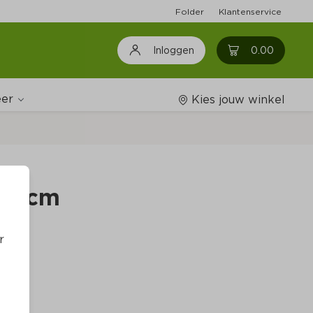
Folder
Klantenservice
0
0.00
Inloggen
er
Kies jouw winkel
Wijnshop
1,5cm
Boodschappenlijstjes
r