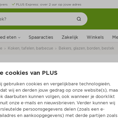
jvers
PLUS Express: over 2 uur op jouw adres
ed eten
Me
Spaaracties
Zakelijk
Winkels
ce
Koken, tafelen, barbecue
Bekers, glazen, borden, bestek
e cookies van PLUS
Morenso Kommetje 1
j gebruiken cookies en vergelijkbare technologieën,
Per Stuk 1 st
dat wij en derden jouw gedrag op onze website(s), maa
k daarbuiten kunnen volgen, ook wanneer je doorklikt
4.
99
nuit onze e-mails en nieuwsbrieven. Verder kunnen wij
rsleutelde persoonsgegevens delen (zoals een e-
iladres en aankoopgegevens) met derde partijen zoals