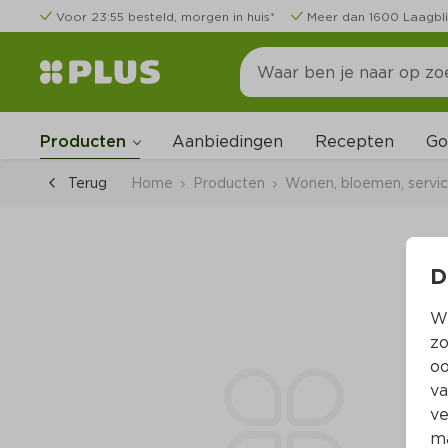
Voor 23:55 besteld, morgen in huis*
Meer dan 1600 Laagbli
Go
Producten
Aanbiedingen
Recepten
Terug
Home
Producten
Wonen, bloemen, servi
D
Wi
zo
oo
va
ve
ma