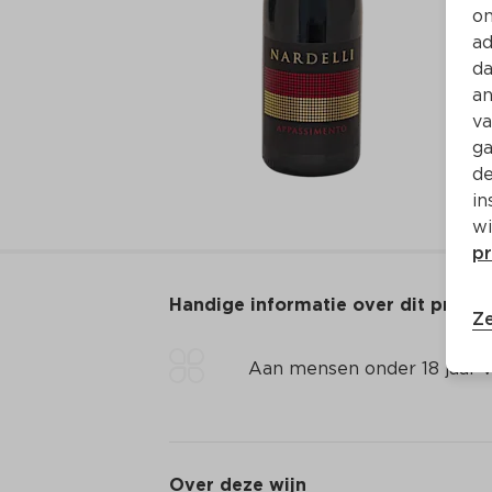
on
ad
da
an
va
ga
de
in
wi
pr
Handige informatie over dit produ
Ze
Aan mensen onder 18 jaar v
Over deze wijn