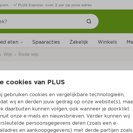
jvers
PLUS Express: over 2 uur op jouw adres
ed eten
Me
Spaaracties
Zakelijk
Winkels
Wijn
Rode wijn
e cookies van PLUS
Nardelli Appassimen
j gebruiken cookies en vergelijkbare technologieën,
Per Fles 750 ml  (per liter €8.87)
dat wij en derden jouw gedrag op onze website(s), maa
k daarbuiten kunnen volgen, ook wanneer je doorklikt
6.
65
nuit onze e-mails en nieuwsbrieven. Verder kunnen wij
rsleutelde persoonsgegevens delen (zoals een e-
iladres en aankoopgegevens) met derde partijen zoals