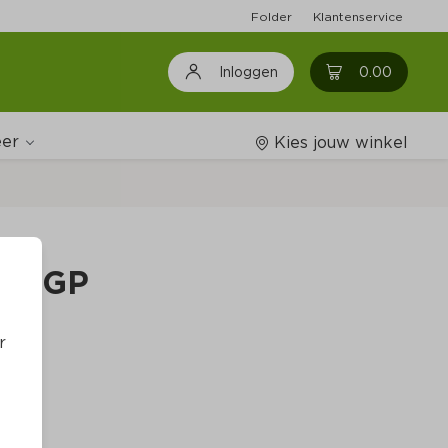
Folder
Klantenservice
0
0.00
Inloggen
er
Kies jouw winkel
Wijnshop
to IGP
Boodschappenlijstjes
r