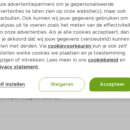
Bewaar i
Toevoegen
ze advertentiepartners om je gepersonaliseerde
vertenties te laten zien op onze website(s), maar ook
arbuiten. Ook kunnen wij jouw gegevens gebruiken om
alyses uit te voeren zoals het meten van de effectivitei
n onze advertenties. Als je alle cookies accepteert, dan
 je akkoord dat wij jouw gegevens (versleuteld) kunnen
len met derden. Via
cookievoorkeuren
kun je ook zelf
stellen welke cookies we plaatsen en je toestemming
jzigen of intrekken. Lees meer in ons
cookiebeleid
en
ivacy statement
.
ct
lf instellen
Weigeren
Accepteer
erkopen wij geen alcohol.