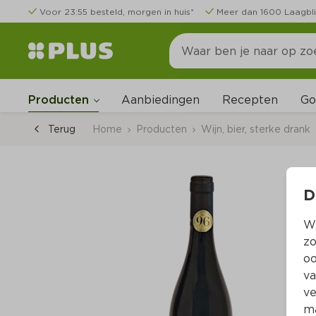
Voor 23:55 besteld, morgen in huis*
Meer dan 1600 Laagbli
Go
Producten
Aanbiedingen
Recepten
Terug
Home
Producten
Wijn, bier, sterke drank
D
Wi
zo
oo
va
ve
ma