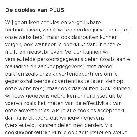
0
De cookies van PLUS
0.00
MENU
Wij gebruiken cookies en vergelijkbare
technologieën, zodat wij en derden jouw gedrag op
onze website(s), maar ook daarbuiten kunnen
Kies jouw winke
volgen, ook wanneer je doorklikt vanuit onze e-
Terug
Producten
mails en nieuwsbrieven. Verder kunnen wij
versleutelde persoonsgegevens delen (zoals een e-
mailadres en aankoopgegevens) met derde
partijen zoals onze advertentiepartners om je
gepersonaliseerde advertenties te laten zien op
onze website(s), maar ook daarbuiten. Ook kunnen
wij jouw gegevens gebruiken om analyses uit te
voeren zoals het meten van de effectiviteit van
onze advertenties. Als je alle cookies accepteert,
dan ga je akkoord dat wij jouw gegevens
(versleuteld) kunnen delen met derden. Via
cookievoorkeuren
kun je ook zelf instellen welke