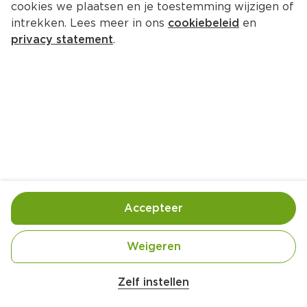
cookies we plaatsen en je toestemming wijzigen of
Natrue Barista 0% oat
intrekken. Lees meer in ons
cookiebeleid
en
Per Pak 1000 ml
privacy statement
.
2.
39
Toevoegen
Bewaar in je lijstje
Accepteer
Handige informatie over dit product
Dense micro foam

Weigeren
Belangrijke veiligheidswaarschuwing
Creamy texture

Amogusti olijven gevuld met citroen blik 
Neutral taste
Zelf instellen
200g