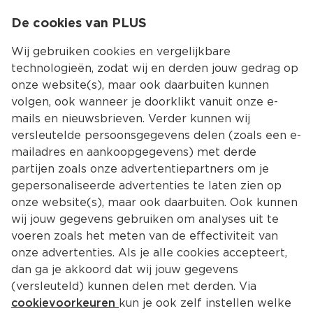
0
De cookies van PLUS
0.00
MENU
Wij gebruiken cookies en vergelijkbare
technologieën, zodat wij en derden jouw gedrag op
onze website(s), maar ook daarbuiten kunnen
Kies jouw winke
volgen, ook wanneer je doorklikt vanuit onze e-
Terug
Producten
mails en nieuwsbrieven. Verder kunnen wij
versleutelde persoonsgegevens delen (zoals een e-
mailadres en aankoopgegevens) met derde
partijen zoals onze advertentiepartners om je
gepersonaliseerde advertenties te laten zien op
onze website(s), maar ook daarbuiten. Ook kunnen
wij jouw gegevens gebruiken om analyses uit te
voeren zoals het meten van de effectiviteit van
onze advertenties. Als je alle cookies accepteert,
dan ga je akkoord dat wij jouw gegevens
(versleuteld) kunnen delen met derden. Via
cookievoorkeuren
kun je ook zelf instellen welke