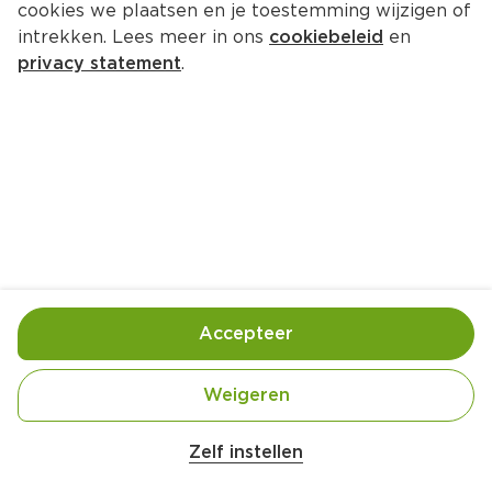
cookies we plaatsen en je toestemming wijzigen of
Nature Valley Protein chocolade 
intrekken. Lees meer in ons
cookiebeleid
en
& cranberry repen
privacy statement
.
Per Doos 160 g  (per kilo €26.56)
4.
25
Toevoegen
Bewaar in je lijstje
Accepteer
Handige informatie over dit product
Weigeren
Vegetarisch
Zelf instellen