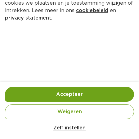
cookies we plaatsen en je toestemming wijzigen of
Nestlé 6+ Pyjamapapje biscuit
intrekken. Lees meer in ons
cookiebeleid
en
Per Doos 750 ml  (per liter €4.39)
privacy statement
.
3.
29
Toevoegen
Bewaar in je lijstje
Accepteer
Handige informatie over dit product
Vegetarisch
Weigeren
Zelf instellen
Nieuwe receptuur
