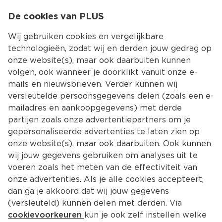
0
De cookies van PLUS
0.00
MENU
Wij gebruiken cookies en vergelijkbare
technologieën, zodat wij en derden jouw gedrag op
onze website(s), maar ook daarbuiten kunnen
Kies jouw winke
volgen, ook wanneer je doorklikt vanuit onze e-
Terug
Producten
mails en nieuwsbrieven. Verder kunnen wij
versleutelde persoonsgegevens delen (zoals een e-
mailadres en aankoopgegevens) met derde
partijen zoals onze advertentiepartners om je
gepersonaliseerde advertenties te laten zien op
onze website(s), maar ook daarbuiten. Ook kunnen
wij jouw gegevens gebruiken om analyses uit te
voeren zoals het meten van de effectiviteit van
onze advertenties. Als je alle cookies accepteert,
dan ga je akkoord dat wij jouw gegevens
(versleuteld) kunnen delen met derden. Via
cookievoorkeuren
kun je ook zelf instellen welke