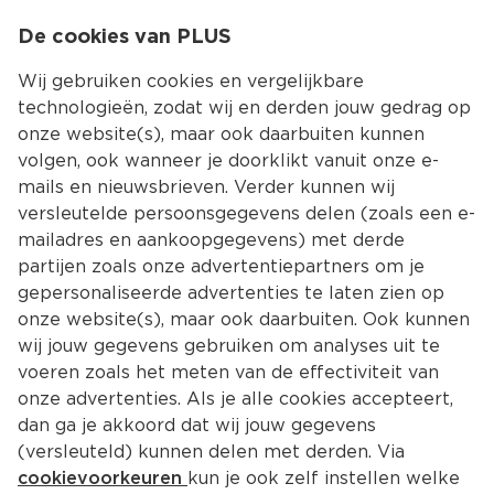
0
De cookies van PLUS
0.00
MENU
Wij gebruiken cookies en vergelijkbare
technologieën, zodat wij en derden jouw gedrag op
onze website(s), maar ook daarbuiten kunnen
Kies jouw winke
volgen, ook wanneer je doorklikt vanuit onze e-
Terug
Producten
mails en nieuwsbrieven. Verder kunnen wij
versleutelde persoonsgegevens delen (zoals een e-
mailadres en aankoopgegevens) met derde
partijen zoals onze advertentiepartners om je
gepersonaliseerde advertenties te laten zien op
onze website(s), maar ook daarbuiten. Ook kunnen
wij jouw gegevens gebruiken om analyses uit te
voeren zoals het meten van de effectiviteit van
onze advertenties. Als je alle cookies accepteert,
dan ga je akkoord dat wij jouw gegevens
(versleuteld) kunnen delen met derden. Via
cookievoorkeuren
kun je ook zelf instellen welke