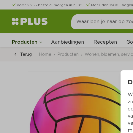
Voor 23:55 besteld, morgen in huis*
Meer dan 1600 Laagbli
Go
Producten
Aanbiedingen
Recepten
Terug
Home
Producten
Wonen, bloemen, servi
D
Wi
zo
oo
va
ve
ma