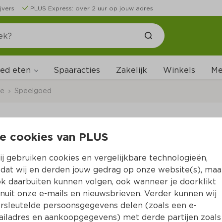
jvers
PLUS Express: over 2 uur op jouw adres
ed eten
Me
Spaaracties
Zakelijk
Winkels
ce
Speelgoed
e cookies van PLUS
Neutraal Ball rainbo
j gebruiken cookies en vergelijkbare technologieën,
Per Stuk 1 st
dat wij en derden jouw gedrag op onze website(s), maa
k daarbuiten kunnen volgen, ook wanneer je doorklikt
2.
99
nuit onze e-mails en nieuwsbrieven. Verder kunnen wij
rsleutelde persoonsgegevens delen (zoals een e-
iladres en aankoopgegevens) met derde partijen zoals