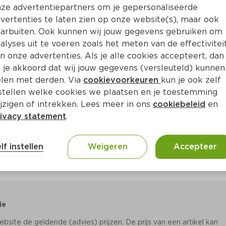
Bewaar i
Toevoegen
ze advertentiepartners om je gepersonaliseerde
vertenties te laten zien op onze website(s), maar ook
arbuiten. Ook kunnen wij jouw gegevens gebruiken om
alyses uit te voeren zoals het meten van de effectivitei
n onze advertenties. Als je alle cookies accepteert, dan
 je akkoord dat wij jouw gegevens (versleuteld) kunnen
len met derden. Via
cookievoorkeuren
kun je ook zelf
stellen welke cookies we plaatsen en je toestemming
jzigen of intrekken. Lees meer in ons
cookiebeleid
en
ivacy statement
.
lf instellen
Weigeren
Accepteer
ie
site de geldende (advies) prijzen. De prijs van een artikel kan