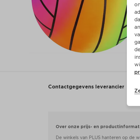
on
ad
da
an
va
ga
de
in
wi
pr
Contactgegevens leverancier
Ze
Over onze prijs- en productinformat
De winkels van PLUS hanteren op de web