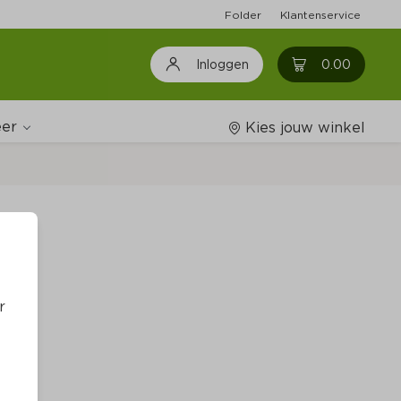
Folder
Klantenservice
0
0.00
Inloggen
er
Kies jouw winkel
Wijnshop
w
Boodschappenlijstjes
r