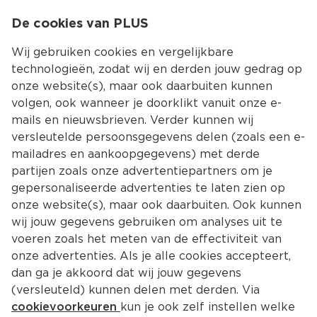
0
De cookies van PLUS
0.00
MENU
Wij gebruiken cookies en vergelijkbare
technologieën, zodat wij en derden jouw gedrag op
onze website(s), maar ook daarbuiten kunnen
Kies jouw winke
volgen, ook wanneer je doorklikt vanuit onze e-
Terug
Producten
mails en nieuwsbrieven. Verder kunnen wij
versleutelde persoonsgegevens delen (zoals een e-
mailadres en aankoopgegevens) met derde
partijen zoals onze advertentiepartners om je
gepersonaliseerde advertenties te laten zien op
onze website(s), maar ook daarbuiten. Ook kunnen
wij jouw gegevens gebruiken om analyses uit te
voeren zoals het meten van de effectiviteit van
onze advertenties. Als je alle cookies accepteert,
dan ga je akkoord dat wij jouw gegevens
(versleuteld) kunnen delen met derden. Via
cookievoorkeuren
kun je ook zelf instellen welke