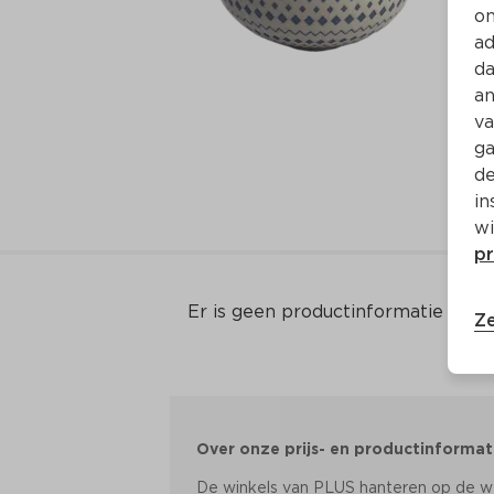
on
ad
da
an
va
ga
de
in
wi
pr
Er is geen productinformatie
Ze
Over onze prijs- en productinformat
De winkels van PLUS hanteren op de web