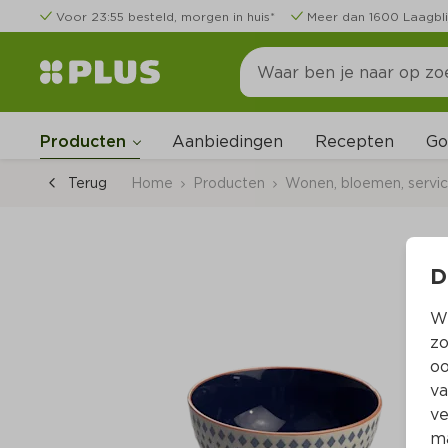
Voor 23:55 besteld, morgen in huis*
Meer dan 1600 Laagbli
Go
Producten
Aanbiedingen
Recepten
Terug
Home
Producten
Wonen, bloemen, servi
D
Wi
zo
oo
va
ve
ma