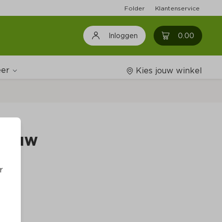
Folder
Klantenservice
0
0.00
Inloggen
er
Kies jouw winkel
Wijnshop
blauw
Boodschappenlijstjes
r