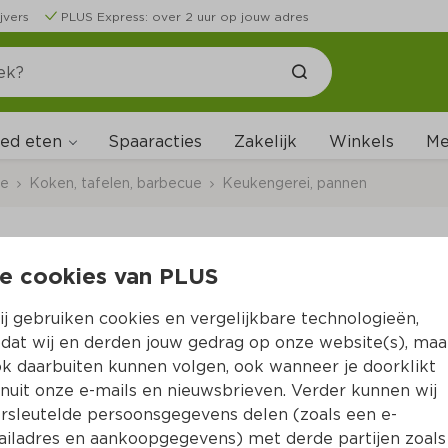
jvers
PLUS Express: over 2 uur op jouw adres
ed eten
Me
Spaaracties
Zakelijk
Winkels
ce
Koken, tafelen, barbecue
Keukengerei, pannen
e cookies van PLUS
Neutraal Kom 15cm 
j gebruiken cookies en vergelijkbare technologieën,
Per Stuk 1 st
dat wij en derden jouw gedrag op onze website(s), maa
k daarbuiten kunnen volgen, ook wanneer je doorklikt
7.
99
nuit onze e-mails en nieuwsbrieven. Verder kunnen wij
rsleutelde persoonsgegevens delen (zoals een e-
iladres en aankoopgegevens) met derde partijen zoals