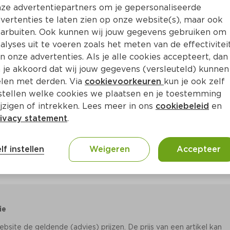
Bewaar i
Toevoegen
ze advertentiepartners om je gepersonaliseerde
vertenties te laten zien op onze website(s), maar ook
arbuiten. Ook kunnen wij jouw gegevens gebruiken om
alyses uit te voeren zoals het meten van de effectivitei
n onze advertenties. Als je alle cookies accepteert, dan
 je akkoord dat wij jouw gegevens (versleuteld) kunnen
len met derden. Via
cookievoorkeuren
kun je ook zelf
stellen welke cookies we plaatsen en je toestemming
jzigen of intrekken. Lees meer in ons
cookiebeleid
en
ivacy statement
.
lf instellen
Weigeren
Accepteer
ie
site de geldende (advies) prijzen. De prijs van een artikel kan